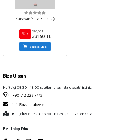
Kanayan Yara Karabağ
390,00 TL
%15
331,50 TL
Sepete Ekle
Bize Ulaşın
Haftaiçi 08:30 - 18:00 saatleri arasında ulaşabilirsiniz.
+90 312 223 7773
info@gazikitabevi.com.tr
Bahçelievler Mah. 53. Sok. No:29 Çankaya-Ankara
Bizi Takip Edin