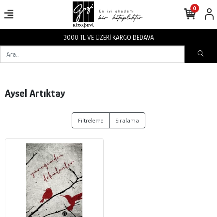
0
3000 TL VE ÜZERİ KARGO BEDAVA
Aysel Artıktay
Filtreleme
Sıralama