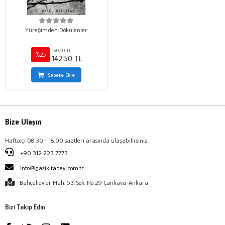
Yüreğimden Dökülenler
190,00 TL
%25
142,50 TL
Sepete Ekle
Bize Ulaşın
Haftaiçi 08:30 - 18:00 saatleri arasında ulaşabilirsiniz.
+90 312 223 7773
info@gazikitabevi.com.tr
Bahçelievler Mah. 53. Sok. No:29 Çankaya-Ankara
Bizi Takip Edin