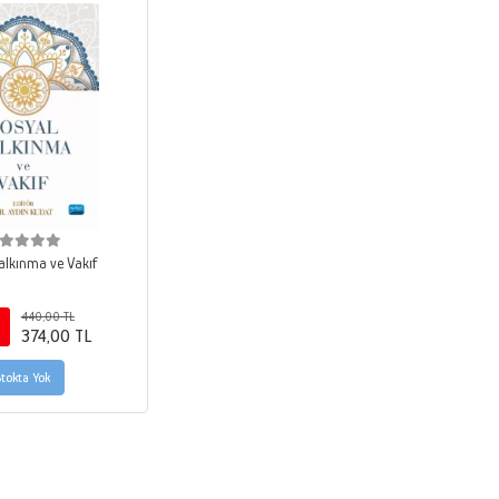
alkınma ve Vakıf
440,00 TL
374,00 TL
Stokta Yok