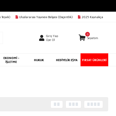
 Teşvik)
Uluslararası Yayınevi Belgesi (Doçentlik)
2025 Kaynakça
0
Giriş Yap
Sepetim
Üye Ol
EKONOMİ -
HUKUK
HEDİYELİK EŞYA
FIRSAT ÜRÜNLERİ
İŞLETME