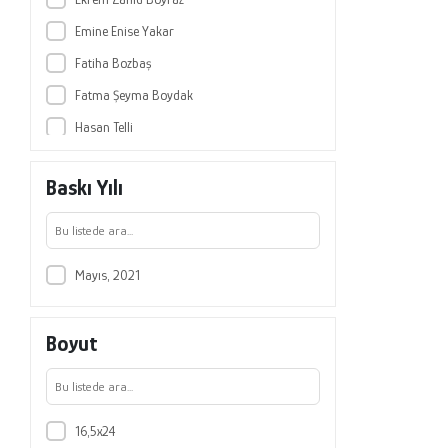
Emine Enise Yakar
Fatiha Bozbaş
Fatma Şeyma Boydak
Hasan Telli
Mehmet Müftüoğlu
Baskı Yılı
Muhammet Aydoğan
Mücahit Yüksel
Osman Ülkü
Mayıs, 2021
Özkan Dayı
Tanju Demir
Boyut
Yakup Özsaraç
Yasin Yılmaz
Zehra Gözütok Tamdoğan
16,5x24