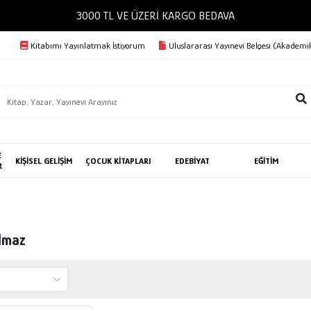
3000 TL VE ÜZERİ KARGO BEDAVA
Kitabımı Yayınlatmak İstiyorum
Uluslararası Yayınevi Belgesi (Akademik
E
KİŞİSEL GELİŞİM
ÇOCUK KİTAPLARI
EDEBİYAT
EĞİTİM
R
ılmaz