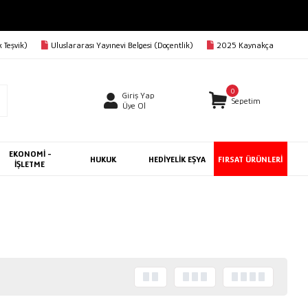
 Teşvik)
Uluslararası Yayınevi Belgesi (Doçentlik)
2025 Kaynakça
0
Giriş Yap
Sepetim
Üye Ol
EKONOMİ -
HUKUK
HEDİYELİK EŞYA
FIRSAT ÜRÜNLERİ
İŞLETME