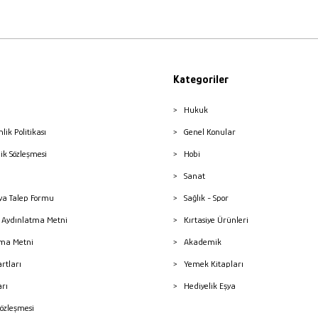
Kategoriler
Hukuk
nlik Politikası
Genel Konular
lik Sözleşmesi
Hobi
Sanat
a Talep Formu
Sağlık - Spor
sı Aydınlatma Metni
Kırtasiye Ürünleri
ma Metni
Akademik
artları
Yemek Kitapları
arı
Hediyelik Eşya
Sözleşmesi