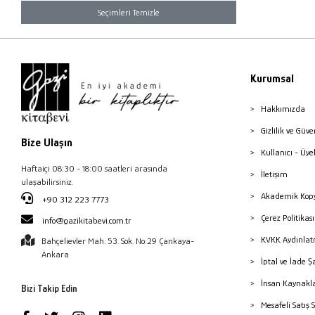
Seçimleri Temizle
Kurumsal
Hakkımızda
Gizlilik ve Güve
Bize Ulaşın
Kullanıcı - Üye
Haftaiçi 08:30 - 18:00 saatleri arasında
İletişim
ulaşabilirsiniz.
Akademik Kopy
+90 312 223 7773
Çerez Politika
info@gazikitabevi.com.tr
KVKK Aydınlat
Bahçelievler Mah. 53. Sok. No:29 Çankaya-
Ankara
İptal ve İade Ş
İnsan Kaynakl
Bizi Takip Edin
Mesafeli Satış 