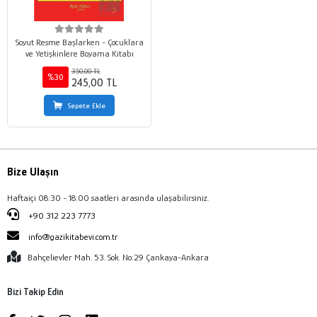
Soyut Resme Başlarken - Çocuklara
ve Yetişkinlere Boyama Kitabı
350,00 TL
%30
245,00 TL
Sepete Ekle
Bize Ulaşın
Haftaiçi 08:30 - 18:00 saatleri arasında ulaşabilirsiniz.
+90 312 223 7773
info@gazikitabevi.com.tr
Bahçelievler Mah. 53. Sok. No:29 Çankaya-Ankara
Bizi Takip Edin