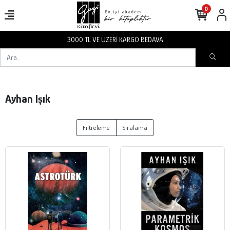
0
3000 TL VE ÜZERİ KARGO BEDAVA
Ayhan Işık
Filtreleme
Sıralama