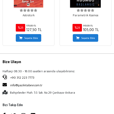
Astrotürk
Parametrik Kosmos
170,00 TL
140,00 TL
%25
%25
127,50 TL
105,00 TL
Sepete Ekle
Sepete Ekle
Bize Ulaşın
Haftaiçi 08:30 - 18:00 saatleri arasında ulaşabilirsiniz.
+90 312 223 7773
info@gazikitabevi.com.tr
Bahçelievler Mah. 53. Sok. No:29 Çankaya-Ankara
Bizi Takip Edin