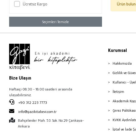
Ücretsiz Kargo
Ürün bulun
Seçimleri Temizle
Kurumsal
Hakkımızda
Gizlilik ve Güve
Bize Ulaşın
Kullanıcı - Üye
Haftaiçi 08:30 - 18:00 saatleri arasında
İletişim
ulaşabilirsiniz.
Akademik Kopy
+90 312 223 7773
Çerez Politika
info@gazikitabevi.com.tr
KVKK Aydınlat
Bahçelievler Mah. 53. Sok. No:29 Çankaya-
Ankara
İptal ve İade Ş