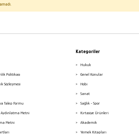
amadı.
Kategoriler
Hukuk
nlik Politikası
Genel Konular
lik Sözleşmesi
Hobi
Sanat
a Talep Formu
Sağlık - Spor
sı Aydınlatma Metni
Kırtasiye Ürünleri
ma Metni
Akademik
artları
Yemek Kitapları