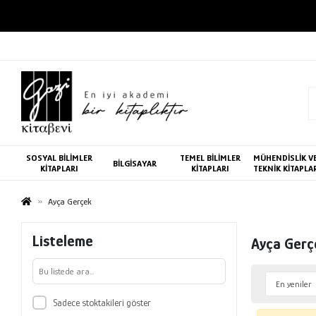
SOSYAL BİLİMLER
TEMEL BİLİMLER
MÜHENDİSLİK V
BİLGİSAYAR
KİTAPLARI
KİTAPLARI
TEKNİK KİTAPLA
Ayça Gerçek
Listeleme
Ayça Gerç
Sadece stoktakileri göster