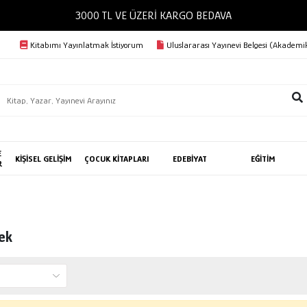
3000 TL VE ÜZERİ KARGO BEDAVA
Kitabımı Yayınlatmak İstiyorum
Uluslararası Yayınevi Belgesi (Akademik
E
KİŞİSEL GELİŞİM
ÇOCUK KİTAPLARI
EDEBİYAT
EĞİTİM
R
ek