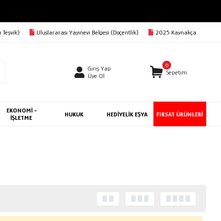
 Teşvik)
Uluslararası Yayınevi Belgesi (Doçentlik)
2025 Kaynakça
0
Giriş Yap
Sepetim
Üye Ol
EKONOMİ -
HUKUK
HEDİYELİK EŞYA
FIRSAT ÜRÜNLERİ
İŞLETME