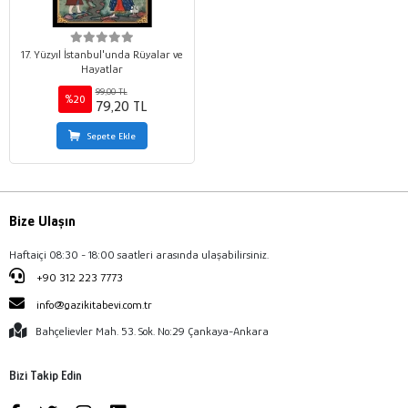
17. Yüzyıl İstanbul'unda Rüyalar ve
Hayatlar
99,00 TL
%20
79,20 TL
Sepete Ekle
Bize Ulaşın
Haftaiçi 08:30 - 18:00 saatleri arasında ulaşabilirsiniz.
+90 312 223 7773
info@gazikitabevi.com.tr
Bahçelievler Mah. 53. Sok. No:29 Çankaya-Ankara
Bizi Takip Edin