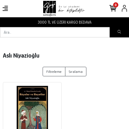
0
3000 TL VE ÜZERİ KARGO BEDAVA
Aslı Niyazioğlu
Filtreleme
Sıralama