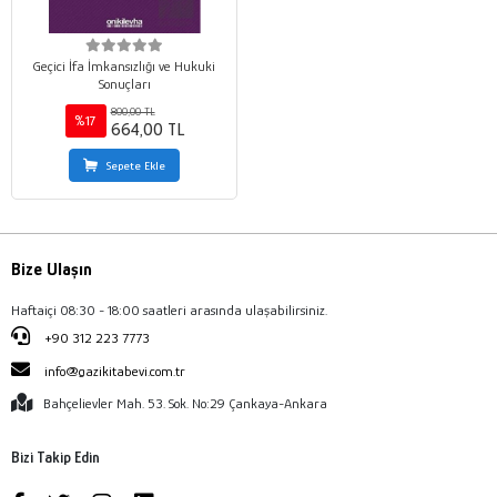
Geçici İfa İmkansızlığı ve Hukuki
Sonuçları
800,00 TL
%17
664,00 TL
Sepete Ekle
Bize Ulaşın
Haftaiçi 08:30 - 18:00 saatleri arasında ulaşabilirsiniz.
+90 312 223 7773
info@gazikitabevi.com.tr
Bahçelievler Mah. 53. Sok. No:29 Çankaya-Ankara
Bizi Takip Edin