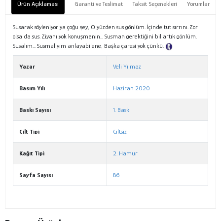
Ürün Açıklaması
Garanti ve Teslimat
Taksit Seçenekleri
Yorumlar
Susarak söyleniyor ya çoğu şey, O yüzden sus gönlüm. İçinde tut sırrını. Zor
olsa da sus. Ziyanı yok konuşmanın... Susman gerektiğini bil artık gönlüm.
Susalım... Susmalıyım anlayabilene, Başka çaresi yok çünkü.
Tanıtım Metni
Yazar
Veli Yılmaz
Basım Yılı
Haziran 2020
Baskı Sayısı
1. Baskı
Cilt Tipi
Ciltsiz
Kağıt Tipi
2. Hamur
Sayfa Sayısı
86