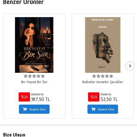
Benzer Ürünler
Bir Hayat Bir Şiir
Babalar Anneler Çocuklar
250,00 TL
70,00 TL
%25
%25
187,50 TL
52,50 TL
Sepete Ekle
Sepete Ekle
Bize Ulaşın