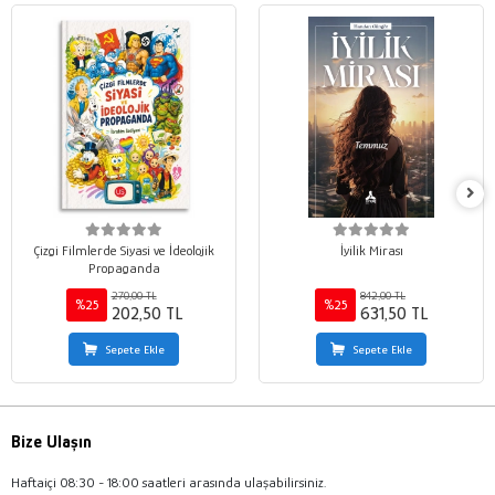
Çizgi Filmlerde Siyasi ve İdeolojik
İyilik Mirası
Propaganda
270,00 TL
842,00 TL
%25
%25
202,50 TL
631,50 TL
Sepete Ekle
Sepete Ekle
Bize Ulaşın
Haftaiçi 08:30 - 18:00 saatleri arasında ulaşabilirsiniz.