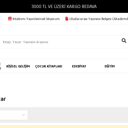
3000 TL VE ÜZERİ KARGO BEDAVA
Kitabımı Yayınlatmak İstiyorum
Uluslararası Yayınevi Belgesi (Akademik
E
KİŞİSEL GELİŞİM
ÇOCUK KİTAPLARI
EDEBİYAT
EĞİTİM
R
car