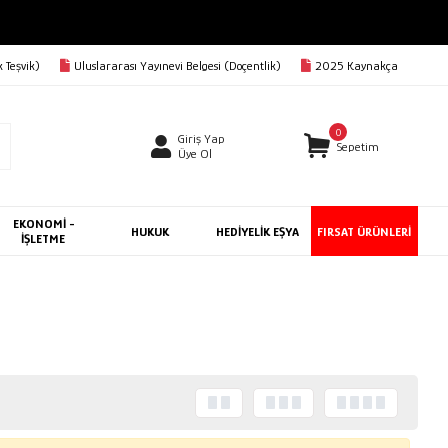
 Teşvik)
Uluslararası Yayınevi Belgesi (Doçentlik)
2025 Kaynakça
0
Giriş Yap
Sepetim
Üye Ol
EKONOMİ -
HUKUK
HEDİYELİK EŞYA
FIRSAT ÜRÜNLERİ
İŞLETME