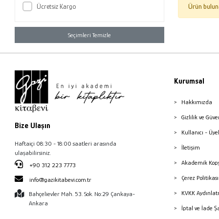
Ücretsiz Kargo
Ürün bulun
Seçimleri Temizle
Kurumsal
Hakkımızda
Gizlilik ve Güve
Bize Ulaşın
Kullanıcı - Üye
Haftaiçi 08:30 - 18:00 saatleri arasında
İletişim
ulaşabilirsiniz.
Akademik Kopy
+90 312 223 7773
Çerez Politika
info@gazikitabevi.com.tr
KVKK Aydınlat
Bahçelievler Mah. 53. Sok. No:29 Çankaya-
Ankara
İptal ve İade Ş