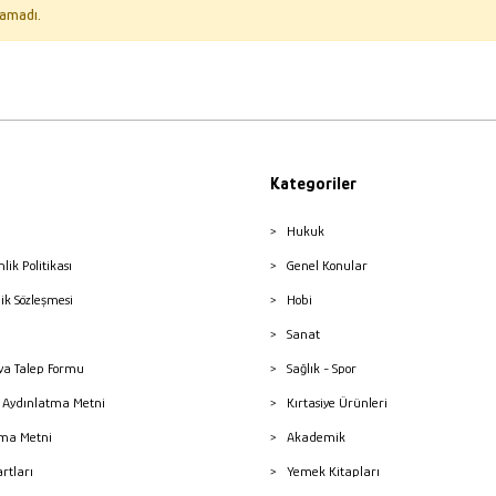
amadı.
Kategoriler
Hukuk
nlik Politikası
Genel Konular
lik Sözleşmesi
Hobi
Sanat
a Talep Formu
Sağlık - Spor
sı Aydınlatma Metni
Kırtasiye Ürünleri
ma Metni
Akademik
artları
Yemek Kitapları