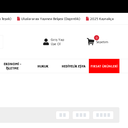
 Teşvik)
Uluslararası Yayınevi Belgesi (Doçentlik)
2025 Kaynakça
0
Giriş Yap
Sepetim
Üye Ol
EKONOMİ -
HUKUK
HEDİYELİK EŞYA
FIRSAT ÜRÜNLERİ
İŞLETME