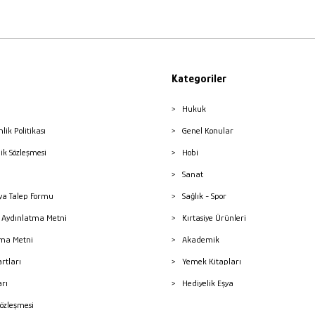
Kategoriler
Hukuk
nlik Politikası
Genel Konular
lik Sözleşmesi
Hobi
Sanat
a Talep Formu
Sağlık - Spor
sı Aydınlatma Metni
Kırtasiye Ürünleri
ma Metni
Akademik
artları
Yemek Kitapları
arı
Hediyelik Eşya
Sözleşmesi