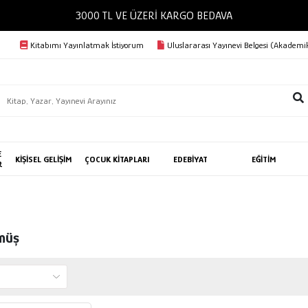
3000 TL VE ÜZERİ KARGO BEDAVA
Kitabımı Yayınlatmak İstiyorum
Uluslararası Yayınevi Belgesi (Akademik
E
KİŞİSEL GELİŞİM
ÇOCUK KİTAPLARI
EDEBİYAT
EĞİTİM
R
müş