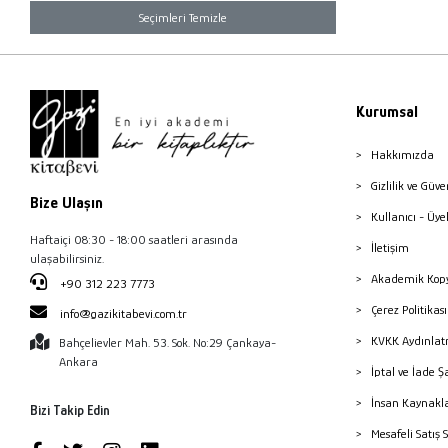
Seçimleri Temizle
Kurumsal
Hakkımızda
Gizlilik ve Güve
Bize Ulaşın
Kullanıcı - Üye
Haftaiçi 08:30 - 18:00 saatleri arasında
İletişim
ulaşabilirsiniz.
Akademik Kopy
+90 312 223 7773
Çerez Politika
info@gazikitabevi.com.tr
KVKK Aydınlat
Bahçelievler Mah. 53. Sok. No:29 Çankaya-
Ankara
İptal ve İade Ş
İnsan Kaynakl
Bizi Takip Edin
Mesafeli Satış 