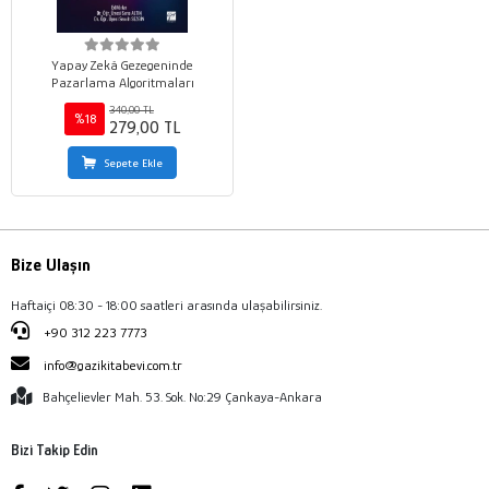
Yapay Zekâ Gezegeninde
Pazarlama Algoritmaları
340,00 TL
%18
279,00 TL
Sepete Ekle
Bize Ulaşın
Haftaiçi 08:30 - 18:00 saatleri arasında ulaşabilirsiniz.
+90 312 223 7773
info@gazikitabevi.com.tr
Bahçelievler Mah. 53. Sok. No:29 Çankaya-Ankara
Bizi Takip Edin