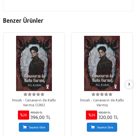
Benzer Ürünler
İmzalı - Canavarın da Kalbi
İmzalı - Canavarın da Kalbi
Varmış (Ciltli)
Varmış
495,00 TL
400,00 TL
%20
%20
396,00 TL
320,00 TL
Sepete Ekle
Sepete Ekle