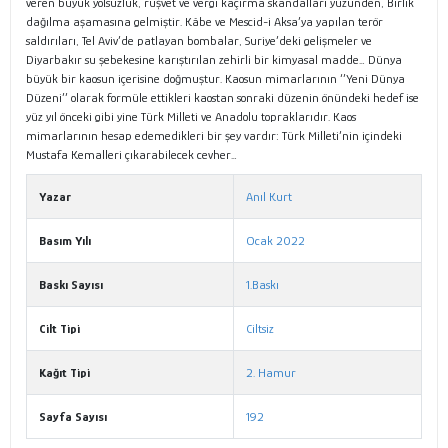
veren büyük yolsuzluk, rüşvet ve vergi kaçırma skandalları yüzünden, Birlik
dağılma aşamasına gelmiştir. Kâbe ve Mescid-i Aksa’ya yapılan terör
saldırıları, Tel Aviv’de patlayan bombalar, Suriye’deki gelişmeler ve
Diyarbakır su şebekesine karıştırılan zehirli bir kimyasal madde… Dünya
büyük bir kaosun içerisine doğmuştur. Kaosun mimarlarının ‘’Yeni Dünya
Düzeni’’ olarak formüle ettikleri kaostan sonraki düzenin önündeki hedef ise
yüz yıl önceki gibi yine Türk Milleti ve Anadolu topraklarıdır. Kaos
mimarlarının hesap edemedikleri bir şey vardır: Türk Milleti’nin içindeki
Mustafa Kemalleri çıkarabilecek cevher…
Yazar
Anıl Kurt
Basım Yılı
Ocak 2022
Baskı Sayısı
1.Baskı
Cilt Tipi
Ciltsiz
Kağıt Tipi
2. Hamur
Sayfa Sayısı
192