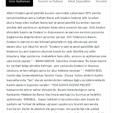
Ürün Açıklaması
Garanti ve Teslimat
Taksit Seçenekleri
Yorumlar
Albert Einstein genel görelilik kuramı üzerindeki çalışmasını 1915 yılında
tamamladıktan sonra İzafiyet Teorisi adlı kitabını kaleme aldı. Sıradan
okura hitap eden İzafiyet Teorisi özel ve genel görelilik kuramları üzerine
şimdiye dek yazılmış en açıklayıcı kitap olma unvanını koruyor. Ünlü kitabın
elinizdeki basımı ise Einstein’ın düşüncesinin ve eserinin evrimini günümüz
bağlamında değerlendiren yorumlar içeriyor. 100 Yıldönümü Basımı,
Einstein’ın eserine en son bilimsel gelişmelerin ışığı altında göz atmak
isteyen okur için ideal bir tercih. “Einstein’ın özel ve genel görelilikle ilgili
kitabının bu yeni basımını okumak büyük bir zevk. Görelilik yüz yıldır
kitaplara, köşe yazılarına, makalelere konu oldu, ama en iyi açıklamayı yine
usta bizzat yapıyor.” − BRIAN GREENE, Columbia Üniversitesi “Bu kitap önemli
bir tarihsel belge olmakla kalmıyor, aynı zamanda Einstein’ın düşünce
üslubunu ve berraklığını geniş bir okur kitlesine tanıtıyor.” − MARTIN REES,
Cambridge ÜniversitesiKitap Tanıtım Yazısı : Dünya, bütün dinlerin kadim
kaynaklarında ‘’Son’’ olarak isimlendirilen noktaya doğru sürüklenmektedir.
Kadim soyların bugünkü varisleri ‘’YENİ DÜNYA DÜZENİ PROJESİ’’
kapsamında tekrar sahne almışlardır. Bizans Hanedanlığının varisi
Konstantin Moskova’da Roma-Slav İmparatorluğu’nu kurmuş ve hedefini
açıklamıştır: İSTANBUL… Hasan Sabbah’ın torunlarından olan büyük bir
işadamı ise Türkiye’de sekteye uğrayan uyuşturucu ticareti sonrasında
İran’da bir darbe ile yönetimi ele geçirmiştir. Avrupa Birliği’nde patlak