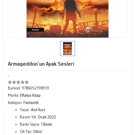
Armageddon’un Ayak Sesleri
-
Barkod:
9786052198919
Marka:
Eftalya Kitap
Kategori:
Fantastik
Yazar:
Anıl Kurt
Basım Yılı:
Ocak 2022
Baskı Sayısı:
1.Baskı
Cilt Tipi:
Ciltsiz