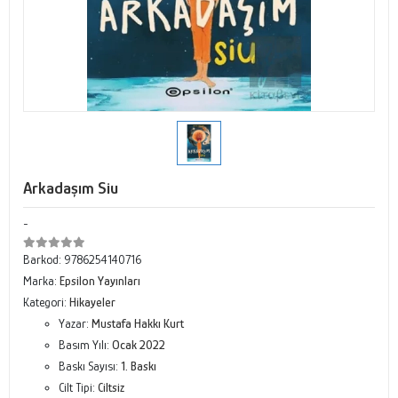
Arkadaşım Siu
-
Barkod:
9786254140716
Marka:
Epsilon Yayınları
Kategori:
Hikayeler
Yazar:
Mustafa Hakkı Kurt
Basım Yılı:
Ocak 2022
Baskı Sayısı:
1. Baskı
Cilt Tipi:
Ciltsiz