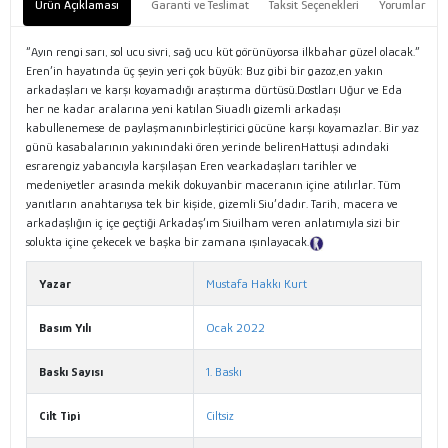
Ürün Açıklaması
Garanti ve Teslimat
Taksit Seçenekleri
Yorumlar
“Ayın rengi sarı, sol ucu sivri, sağ ucu küt görünüyorsa ilkbahar güzel olacak.”
Eren’in hayatında üç şeyin yeri çok büyük: Buz gibi bir gazoz,en yakın
arkadaşları ve karşı koyamadığı araştırma dürtüsü.Dostları Uğur ve Eda
her ne kadar aralarına yeni katılan Siuadlı gizemli arkadaşı
kabullenemese de paylaşmanınbirleştirici gücüne karşı koyamazlar. Bir yaz
günü kasabalarının yakınındaki ören yerinde belirenHattuşi adındaki
esrarengiz yabancıyla karşılaşan Eren vearkadaşları tarihler ve
medeniyetler arasında mekik dokuyanbir maceranın içine atılırlar. Tüm
yanıtların anahtarıysa tek bir kişide, gizemli Siu’dadır. Tarih, macera ve
arkadaşlığın iç içe geçtiği Arkadaş’ım Siuilham veren anlatımıyla sizi bir
solukta içine çekecek ve başka bir zamana ışınlayacak.
Tanıtım Metni
Yazar
Mustafa Hakkı Kurt
Basım Yılı
Ocak 2022
Baskı Sayısı
1. Baskı
Cilt Tipi
Ciltsiz