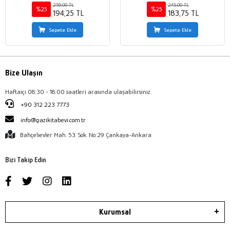
259,00 TL
245,00 TL
%25
%25
194,25 TL
183,75 TL
Sepete Ekle
Sepete Ekle
Bize Ulaşın
Haftaiçi 08:30 - 18:00 saatleri arasında ulaşabilirsiniz.
+90 312 223 7773
info@gazikitabevi.com.tr
Bahçelievler Mah. 53. Sok. No:29 Çankaya-Ankara
Bizi Takip Edin
Kurumsal