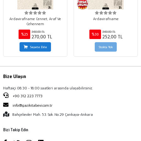
Ardavirafname Cennet, Araf Ve
Ardavirafname
Cehennem
360,00 TL
360,00 TL
%25
%30
270,00 TL
252,00 TL
Sepete Ekle
Stokta Yok
Bize Ulaşın
Haftaiçi 08:30 - 18:00 saatleri arasında ulaşabilirsiniz.
+90 312 223 7773
info@gazikitabevi.com.tr
Bahçelievler Mah. 53. Sok. No:29 Çankaya-Ankara
Bizi Takip Edin