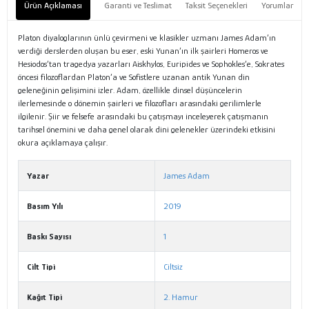
Ürün Açıklaması
Garanti ve Teslimat
Taksit Seçenekleri
Yorumlar
Platon diyaloglarının ünlü çevirmeni ve klasikler uzmanı James Adam’ın
verdiği derslerden oluşan bu eser, eski Yunan’ın ilk şairleri Homeros ve
Hesiodos’tan tragedya yazarları Aiskhylos, Euripides ve Sophokles’e, Sokrates
öncesi filozoflardan Platon’a ve Sofistlere uzanan antik Yunan din
geleneğinin gelişimini izler. Adam, özellikle dinsel düşüncelerin
ilerlemesinde o dönemin şairleri ve filozofları arasındaki gerilimlerle
ilgilenir. Şiir ve felsefe arasındaki bu çatışmayı inceleyerek çatışmanın
tarihsel önemini ve daha genel olarak dini gelenekler üzerindeki etkisini
okura açıklamaya çalışır.
Yazar
James Adam
Basım Yılı
2019
Baskı Sayısı
1
Cilt Tipi
Ciltsiz
Kağıt Tipi
2. Hamur