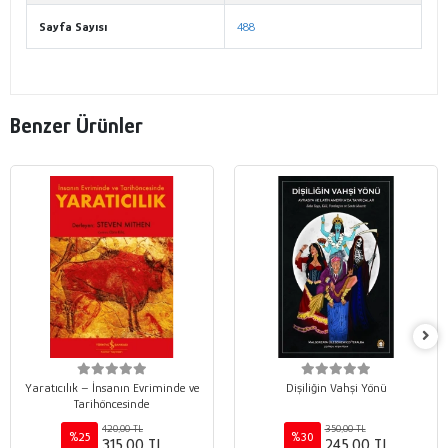
Sayfa Sayısı
488
Benzer Ürünler
Yaratıcılık – İnsanın Evriminde ve
Dişiliğin Vahşi Yönü
Tarihöncesinde
420,00 TL
350,00 TL
%25
%30
315,00 TL
245,00 TL