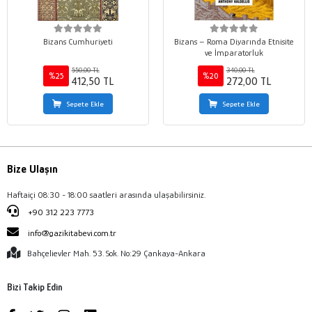
Bizans Cumhuriyeti
Bizans – Roma Diyarında Etnisite
ve İmparatorluk
550,00 TL
340,00 TL
%25
%20
412,50 TL
272,00 TL
Sepete Ekle
Sepete Ekle
Bize Ulaşın
Haftaiçi 08:30 - 18:00 saatleri arasında ulaşabilirsiniz.
+90 312 223 7773
info@gazikitabevi.com.tr
Bahçelievler Mah. 53. Sok. No:29 Çankaya-Ankara
Bizi Takip Edin