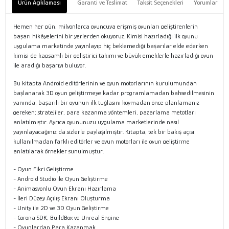
Ürün Açıklaması
Garanti ve Teslimat
Taksit Seçenekleri
Yorumlar
Hemen her gün, milyonlarca oyuncuya erişmiş oyunları geliştirenlerin
başarı hikâyelerini bir yerlerden okuyoruz. Kimisi hazırladığı ilk oyunu
uygulama marketinde yayınlayıp hiç beklemediği başarılar elde ederken
kimisi de kapsamlı bir geliştirici takımı ve büyük emeklerle hazırladığı oyun
ile aradığı başarıyı buluyor.
Bu kitapta Android editörlerinin ve oyun motorlarının kurulumundan
başlanarak 3D oyun geliştirmeye kadar programlamadan bahsedilmesinin
yanında; başarılı bir oyunun ilk tuğlasını koymadan önce planlamanız
gereken; stratejiler, para kazanma yöntemleri, pazarlama metotları
anlatılmıştır. Ayrıca oyununuzu uygulama marketlerinde nasıl
yayınlayacağınız da sizlerle paylaşılmıştır. Kitapta, tek bir bakış açısı
kullanılmadan farklı editörler ve oyun motorları ile oyun geliştirme
anlatılarak örnekler sunulmuştur.
- Oyun Fikri Geliştirme
- Android Studio ile Oyun Geliştirme
- Animasyonlu Oyun Ekranı Hazırlama
- İleri Düzey Açılış Ekranı Oluşturma
- Unity ile 2D ve 3D Oyun Geliştirme
- Corona SDK, BuildBox ve Unreal Engine
- Oyunlardan Para Kazanmak