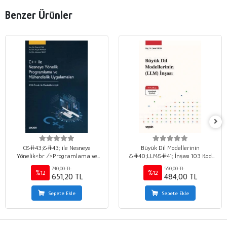
Benzer Ürünler
C&#43;&#43; ile Nesneye
Büyük Dil Modellerinin
Yönelik<br />Programlama ve
&#40;LLM&#41; İnşası 103 Kod
Mühendislik Uygulamaları
Bloğu ve 8 Uygulamalı Notebook ile
740,00 TL
550,00 TL
%12
%12
651,20 TL
484,00 TL
Sepete Ekle
Sepete Ekle