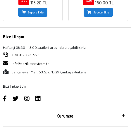
%20
%20
115,20 TL
160,00 TL
Sepete Ekle
Sepete Ekle
Bize Ulaşın
Haftaiçi 08:30 - 18:00 saatleri arasında ulaşabilirsiniz.
+90 312 223 7773
info@gazikitabevi.com.tr
Bahçelievler Mah. 53. Sok. No:29 Çankaya-Ankara
Bizi Takip Edin
Kurumsal