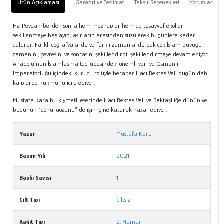
Ürün Açıklaması
Garanti ve Teslimat
Taksit Seçenekleri
Yorumlar
Hz. Peygamberden sonra hem mezhepler hem de tasavvuf ekolleri
şekillenmeye başlayıp, asırların arasından süzülerek bugünlere kadar
geldiler. Farklı coğrafyalarda ve farklı zamanlarda pek çok İslam büyüğü
zamanını, çevresini ve sonrasını şekillendirdi, şekillendirmeye devam ediyor.
Anadolu’nun İslamlaşma tecrübesindeki önemli yeri ve Osmanlı
İmparatorluğu içindeki kurucu rolüyle beraber Hacı Bektaş Veli bugün dahi
kalplerde hükmünü icra ediyor.
Mustafa Kara bu kıymetli eserinde Hacı Bektaş Veli ve Bektaşîliğe dünün ve
bugünün “gönül gözünü” de işin içine katarak nazar ediyor.
Yazar
Mustafa Kara
Basım Yılı
2021
Baskı Sayısı
1
Cilt Tipi
Ciltsiz
Kağıt Tipi
2. Hamur