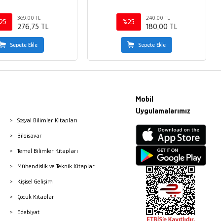
369,00 TL
240,00 TL
25
%25
276,75 TL
180,00 TL
Sepete Ekle
Sepete Ekle
Mobil
Uygulamalarımız
Sosyal Bilimler Kitapları
Bilgisayar
Temel Bilimler Kitapları
Mühendislik ve Teknik Kitaplar
Kişisel Gelişim
Çocuk Kitapları
Edebiyat