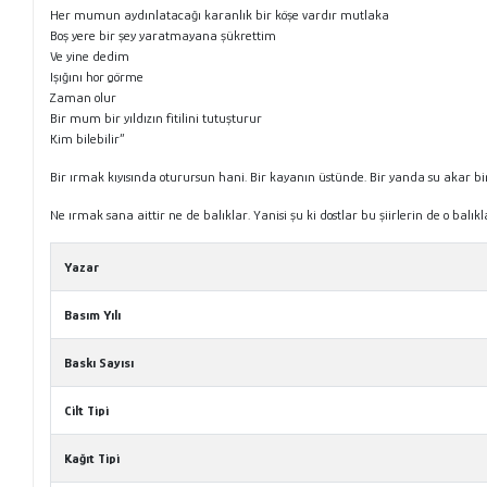
Her mumun aydınlatacağı karanlık bir köşe vardır mutlaka
Boş yere bir şey yaratmayana şükrettim
Ve yine dedim
Işığını hor görme
Zaman olur
Bir mum bir yıldızın fitilini tutuşturur
Kim bilebilir”
Bir ırmak kıyısında oturursun hani. Bir kayanın üstünde. Bir yanda su akar b
Ne ırmak sana aittir ne de balıklar. Yanisi şu ki dostlar bu şiirlerin de o balı
Yazar
Basım Yılı
Baskı Sayısı
Cilt Tipi
Kağıt Tipi