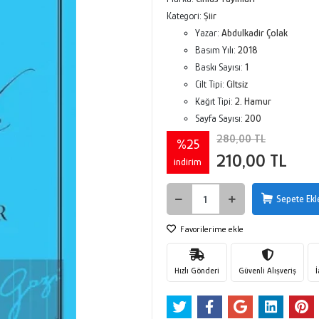
Kategori:
Şiir
Yazar:
Abdulkadir Çolak
Basım Yılı:
2018
Baskı Sayısı:
1
Cilt Tipi:
Ciltsiz
Kağıt Tipi:
2. Hamur
Sayfa Sayısı:
200
280,00 TL
%25
210,00 TL
indirim
Sepete Ekl
Favorilerime ekle
Hızlı Gönderi
Güvenli Alışveriş