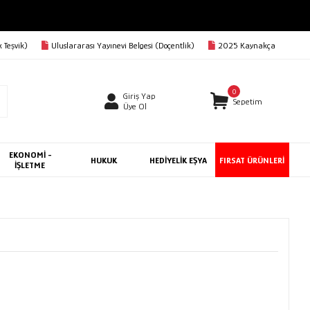
 Teşvik)
Uluslararası Yayınevi Belgesi (Doçentlik)
2025 Kaynakça
0
Giriş Yap
Sepetim
Üye Ol
EKONOMİ -
HUKUK
HEDİYELİK EŞYA
FIRSAT ÜRÜNLERİ
İŞLETME