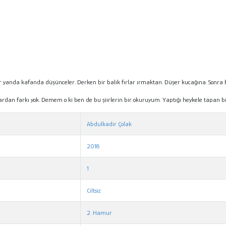
ir yanda kafanda düşünceler. Derken bir balık fırlar ırmaktan. Düşer kucağına. Sonra 
klardan farkı yok. Demem o ki ben de bu şiirlerin bir okuruyum. Yaptığı heykele tapan bir 
Abdulkadir Çolak
2018
1
Ciltsiz
2. Hamur