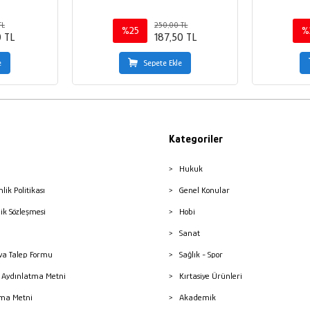
TL
250,00 TL
%25
%
0 TL
187,50 TL
e
Sepete Ekle
Kategoriler
Hukuk
nlik Politikası
Genel Konular
lik Sözleşmesi
Hobi
Sanat
a Talep Formu
Sağlık - Spor
sı Aydınlatma Metni
Kırtasiye Ürünleri
ma Metni
Akademik