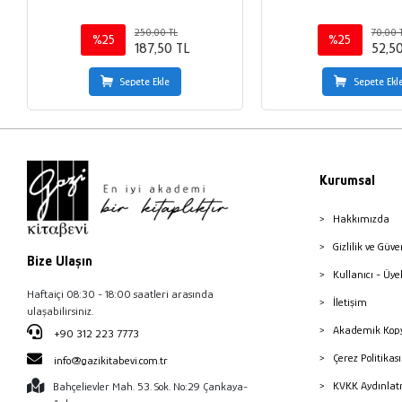
250,00 TL
70,00 
%25
%25
187,50 TL
52,5
Sepete Ekle
Sepete Ekl
Kurumsal
Hakkımızda
Gizlilik ve Güve
Bize Ulaşın
Kullanıcı - Üye
Haftaiçi 08:30 - 18:00 saatleri arasında
İletişim
ulaşabilirsiniz.
Akademik Kopy
+90 312 223 7773
Çerez Politika
info@gazikitabevi.com.tr
KVKK Aydınlat
Bahçelievler Mah. 53. Sok. No:29 Çankaya-