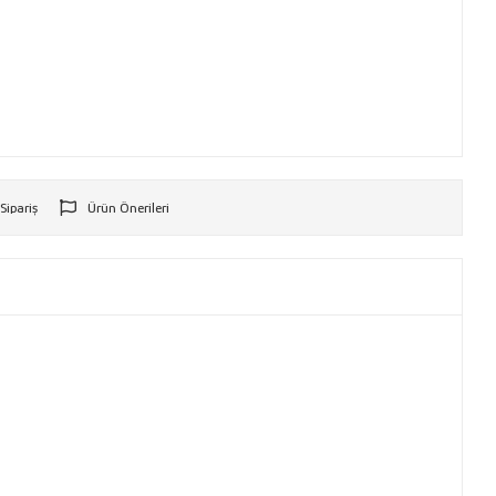
 Sipariş
Ürün Önerileri
r