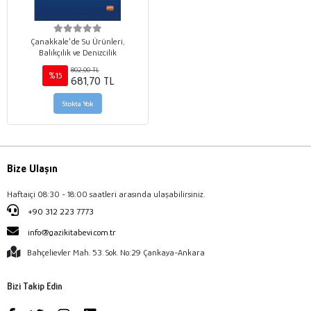
Çanakkale’de Su Ürünleri,
Balıkçılık ve Denizcilik
802,00 TL
%15
681,70 TL
Stokta Yok
Bize Ulaşın
Haftaiçi 08:30 - 18:00 saatleri arasında ulaşabilirsiniz.
+90 312 223 7773
info@gazikitabevi.com.tr
Bahçelievler Mah. 53. Sok. No:29 Çankaya-Ankara
Bizi Takip Edin