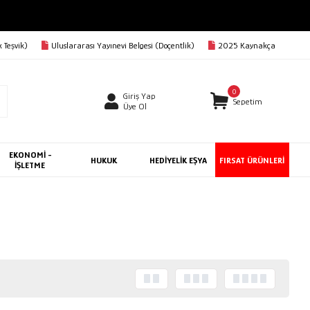
 Teşvik)
Uluslararası Yayınevi Belgesi (Doçentlik)
2025 Kaynakça
0
Giriş Yap
Sepetim
Üye Ol
EKONOMİ -
HUKUK
HEDİYELİK EŞYA
FIRSAT ÜRÜNLERİ
İŞLETME