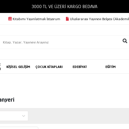
3000 TL VE ÜZERİ KARGO BEDAVA
Kitabımı Yayınlatmak İstiyorum
Uluslararası Yayınevi Belgesi (Akademik
E
KİŞİSEL GELİŞİM
ÇOCUK KİTAPLARI
EDEBİYAT
EĞİTİM
R
anyeri