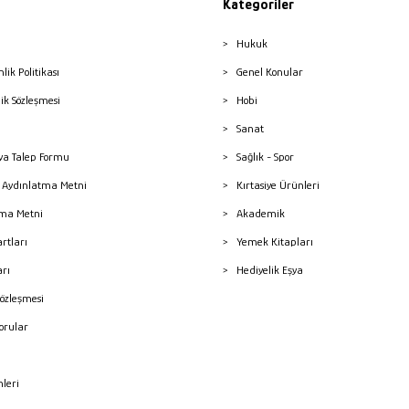
Kategoriler
Hukuk
nlik Politikası
Genel Konular
lik Sözleşmesi
Hobi
Sanat
a Talep Formu
Sağlık - Spor
sı Aydınlatma Metni
Kırtasiye Ürünleri
ma Metni
Akademik
artları
Yemek Kitapları
arı
Hediyelik Eşya
Sözleşmesi
Sorular
mleri