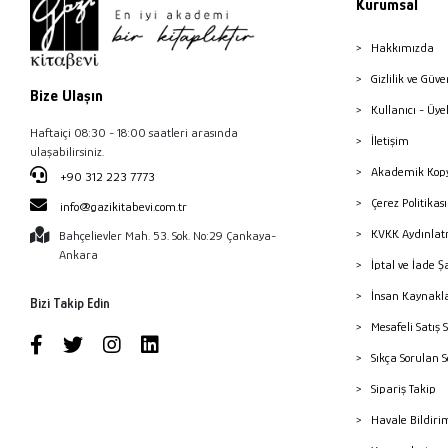
Kurumsal
Hakkımızda
Gizlilik ve Güve
Bize Ulaşın
Kullanıcı - Üye
Haftaiçi 08:30 - 18:00 saatleri arasında
İletişim
ulaşabilirsiniz.
Akademik Kopy
+90 312 223 7773
Çerez Politika
info@gazikitabevi.com.tr
KVKK Aydınlat
Bahçelievler Mah. 53. Sok. No:29 Çankaya-
Ankara
İptal ve İade Ş
İnsan Kaynakl
Bizi Takip Edin
Mesafeli Satış 
Sıkça Sorulan 
Sipariş Takip
Havale Bildiri