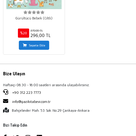
Gürültücü Bebek (Ciltli)
370,00 TL
%20
296,00 TL
Sepete Ekle
Bize Ulaşın
Haftaiçi 08:30 - 18:00 saatleri arasında ulaşabilirsiniz.
+90 312 223 7773
info@gazikitabevi.com.tr
Bahçelievler Mah. 53. Sok. No:29 Çankaya-Ankara
Bizi Takip Edin