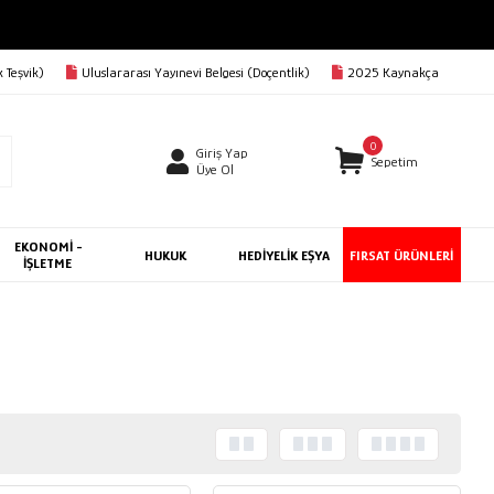
 Teşvik)
Uluslararası Yayınevi Belgesi (Doçentlik)
2025 Kaynakça
0
Giriş Yap
Sepetim
Üye Ol
EKONOMİ -
HUKUK
HEDİYELİK EŞYA
FIRSAT ÜRÜNLERİ
İŞLETME