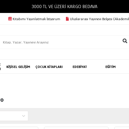
3000 TL VE ÜZERİ KARGO BEDAVA
Kitabımı Yayınlatmak İstiyorum
Uluslararası Yayınevi Belgesi (Akademik
E
KİŞİSEL GELİŞİM
ÇOCUK KİTAPLARI
EDEBİYAT
EĞİTİM
R
ro