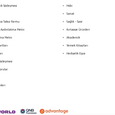
lik Sözleşmesi
Hobi
Sanat
a Talep Formu
Sağlık - Spor
sı Aydınlatma Metni
Kırtasiye Ürünleri
ma Metni
Akademik
artları
Yemek Kitapları
arı
Hediyelik Eşya
Sözleşmesi
Sorular
mleri