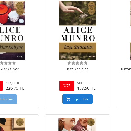
klar Kalıyor
Bazı Kadınlar
Nefret,
305,00 TL
610,00 TL
%25
228,75 TL
457,50 TL
Stokta Yok
Sepete Ekle