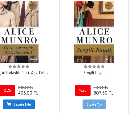
 Arkadaşlık, Flört, Aşk, Evlilik
Sevgili Hayat
540,00 TL
410,00 TL
%25
%25
405,00 TL
307,50 TL
Sepete Ekle
Stokta Yok