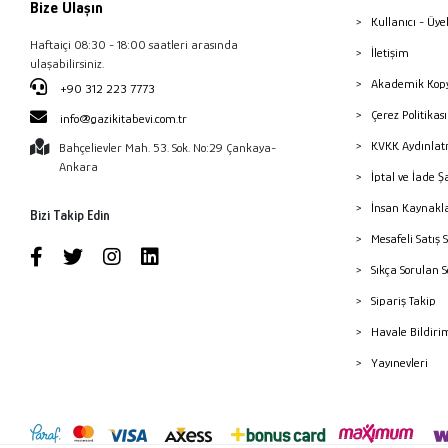
Bize Ulaşın
Kullanıcı - Üye
Haftaiçi 08:30 - 18:00 saatleri arasında
İletişim
ulaşabilirsiniz.
Akademik Kopy
+90 312 223 7773
Çerez Politika
info@gazikitabevi.com.tr
KVKK Aydınlat
Bahçelievler Mah. 53. Sok. No:29 Çankaya-
Ankara
İptal ve İade Ş
İnsan Kaynakl
Bizi Takip Edin
Mesafeli Satış 
Sıkça Sorulan 
Sipariş Takip
Havale Bildiri
Yayınevleri