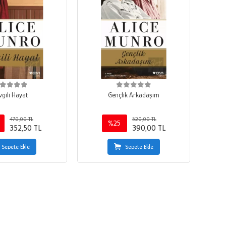
vgili Hayat
Gençlik Arkadaşım
470,00 TL
520,00 TL
%25
352,50 TL
390,00 TL
Sepete Ekle
Sepete Ekle