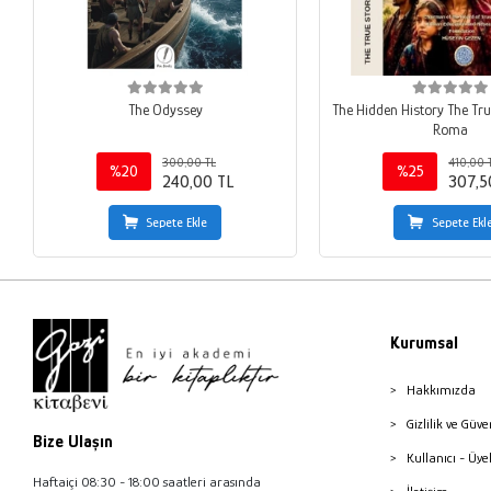
The Odyssey
The Hidden History The Tru
Roma
300,00 TL
410,00 
%20
%25
240,00 TL
307,5
Sepete Ekle
Sepete Ekl
Kurumsal
Hakkımızda
Gizlilik ve Güve
Bize Ulaşın
Kullanıcı - Üye
Haftaiçi 08:30 - 18:00 saatleri arasında