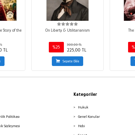
e Story of the
On Liberty & Utilitarianism
The 
TL
300,00 TL
%25
%
0 TL
225,00 TL
e
Sepete Ekle
Kategoriler
Hukuk
nlik Politikası
Genel Konular
lik Sözleşmesi
Hobi