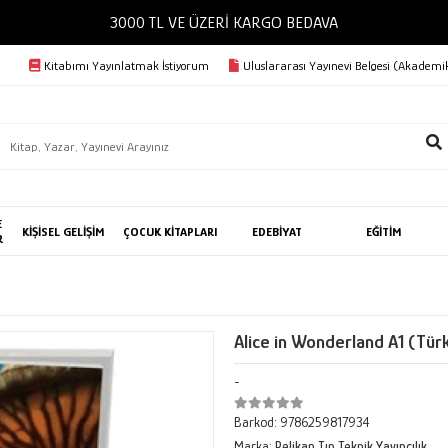
3000 TL VE ÜZERİ KARGO BEDAVA
Kitabımı Yayınlatmak İstiyorum
Uluslararası Yayınevi Belgesi (Akademik
E
KİŞİSEL GELİŞİM
ÇOCUK KİTAPLARI
EDEBİYAT
EĞİTİM
R
Alice in Wonderland A1 (Türk
-
Barkod:
9786259817934
Marka:
Pelikan Tıp Teknik Yayıncılık