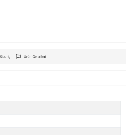
 Sipariş
Ürün Önerileri
r