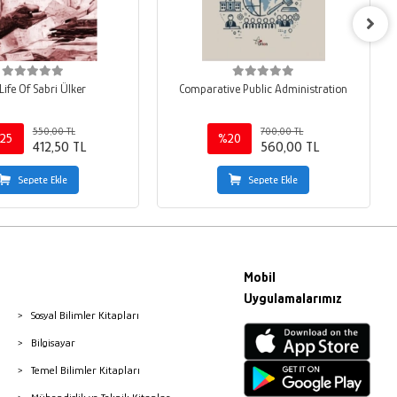
Life Of Sabri Ülker
Comparative Public Administration
550,00 TL
700,00 TL
25
%20
412,50 TL
560,00 TL
Sepete Ekle
Sepete Ekle
Mobil
Uygulamalarımız
Sosyal Bilimler Kitapları
Bilgisayar
Temel Bilimler Kitapları