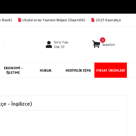
 Teşvik)
Uluslararası Yayınevi Belgesi (Doçentlik)
2025 Kaynakça
0
Giriş Yap
Sepetim
Üye Ol
EKONOMİ -
HUKUK
HEDİYELİK EŞYA
FIRSAT ÜRÜNLERİ
İŞLETME
çe - İngilizce)