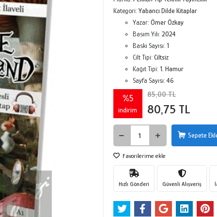
Kategori:
Yabancı Dilde Kitaplar
Yazar:
Ömer Özkay
Basım Yılı:
2024
Baskı Sayısı:
1
Cilt Tipi:
Ciltsiz
Kağıt Tipi:
1. Hamur
Sayfa Sayısı:
46
85,00 TL
%5
80,75 TL
indirim
Sepete Ekl
Favorilerime ekle
Hızlı Gönderi
Güvenli Alışveriş