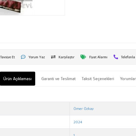
Tavsiye Et
Yorum Yaz
Karşılaştır
Fiyat Alarmı
Telefonla
Ürün Açıklaması
Garanti ve Teslimat
Taksit Seçenekleri
Yorumla
Ömer Özkay
2024
1