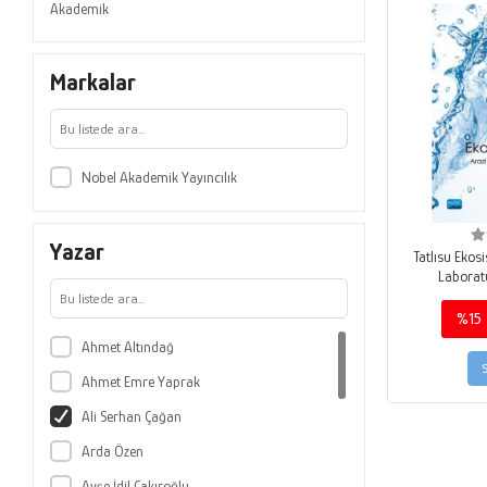
Akademik
Markalar
Nobel Akademik Yayıncılık
Yazar
Tatlısu Ekos
Laborat
%15
Ahmet Altındağ
Ahmet Emre Yaprak
Ali Serhan Çağan
Arda Özen
Ayşe İdil Çakıroğlu