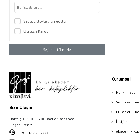
Ülkü Nihan Tavşanoğlu
Yaşar Aluç
Sadece stoktakileri göster
Zeynep Akdoğan
Ücretsiz Kargo
Zeynep Ersoy
Seçimleri Temizle
Kurumsal
Hakkımızda
Gizlilik ve Güve
Bize Ulaşın
Kullanıcı - Üye
Haftaiçi 08:30 - 18:00 saatleri arasında
İletişim
ulaşabilirsiniz.
Akademik Kopy
+90 312 223 7773