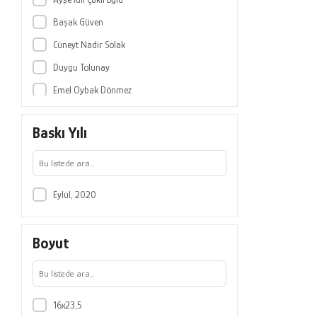
Başak Güven
Cüneyt Nadir Solak
Duygu Tolunay
Emel Oybak Dönmez
Emre Keskin
Baskı Yılı
Esra Elif Aydın Dede
Esra Mine Ünal
Eti Ester Levi
Eylül, 2020
Gizem Bezirci
Gökben Başaran Kankılıç
Boyut
Gürçay Kıvanç Akyıldız
Harun Aydın
Korhan Özkan
16x23,5
Mert Elverici