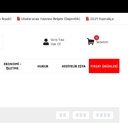
 Teşvik)
Uluslararası Yayınevi Belgesi (Doçentlik)
2025 Kaynakça
0
Giriş Yap
Sepetim
Üye Ol
EKONOMİ -
HUKUK
HEDİYELİK EŞYA
FIRSAT ÜRÜNLERİ
İŞLETME