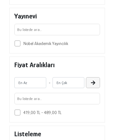
Müfit Özuluğ
Yayınevi
Nehir Kaymak
Nilsun Demir
Nur Filiz
Nobel Akademik Yayıncılık
Nusret Karakaya
Oya Özuluğ
Fiyat Aralıkları
Serdar Bayarı
Şenol Akın
-
Şeyda Erdoğan
Tamer Çırak
Tolga Coşkun
419,00 TL - 489,00 TL
Tuba Bucak Onay
Tuğba Ongun Sevindik
Listeleme
Uğur Işkın