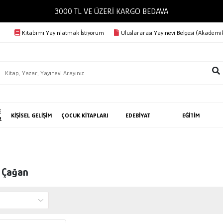
3000 TL VE ÜZERİ KARGO BEDAVA
Kitabımı Yayınlatmak İstiyorum
Uluslararası Yayınevi Belgesi (Akademik
E
KİŞİSEL GELİŞİM
ÇOCUK KİTAPLARI
EDEBİYAT
EĞİTİM
R
n Çağan