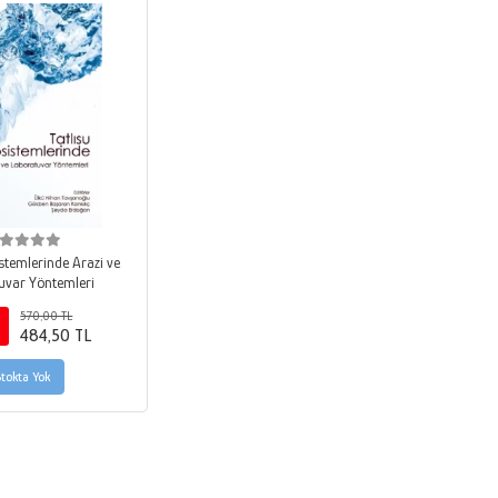
istemlerinde Arazi ve
uvar Yöntemleri
570,00 TL
484,50 TL
Stokta Yok