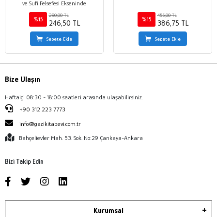
ve Sufi Felsefesi Ekseninde
290,00 TL
455,00 TL
%15
%15
246,50 TL
386,75 TL
Sepete Ekle
Sepete Ekle
Bize Ulaşın
Haftaiçi 08:30 - 18:00 saatleri arasında ulaşabilirsiniz.
+90 312 223 7773
info@gazikitabevi.com.tr
Bahçelievler Mah. 53. Sok. No:29 Çankaya-Ankara
Bizi Takip Edin
Kurumsal