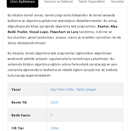
Ürün Açıklaması
Garanti ve Teslimat
Taksit Seçenekleri
Yorumlar
Bu kitabın temel amacı, temel programla bileşenleri ile temel seviyede
kodlama ve algoritma geliştirme yeteneğinin desteklenmesidir. Bu amaç
doğrultusunda kitap içeriğinde algoritma test programları;
Raptor, Algo
Build, Pselnt, Visual Logic, Flowchart ve Larp
tanıtılmış, indirme ve
kurulumları, genel tanıtımları, arayüz, menü ve örnekleri ayrıntıları ile ele
alınıp detaylandırılmıştır.
Bu kitapta, temel algoritma test programları öğrencilere algoritmayı
sevdirecek şekilde anlaşılır uygulamalarla tanıtılmaya çalışılmıştır. Bu
anlamda kitabın algoritma eğitimi adına farkındalık yaratacağı ve aynı
zamanda öğrenenlerin kodlama ve robotik eğitim süreçlerine de katkıda
bulunacağı öngörülmektedir.
Yazar
Ezgi Pelin Yıldız
,
Metin Çengel
Basım Yılı
2021
Baskı Sayısı
1
Cilt Tipi
Ciltsiz