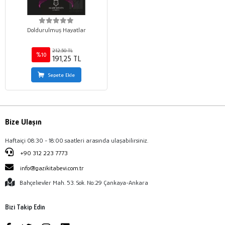
Doldurulmuş Hayatlar
212,50 TL
%10
191,25 TL
Sepete Ekle
Bize Ulaşın
Haftaiçi 08:30 - 18:00 saatleri arasında ulaşabilirsiniz.
+90 312 223 7773
info@gazikitabevi.com.tr
Bahçelievler Mah. 53. Sok. No:29 Çankaya-Ankara
Bizi Takip Edin