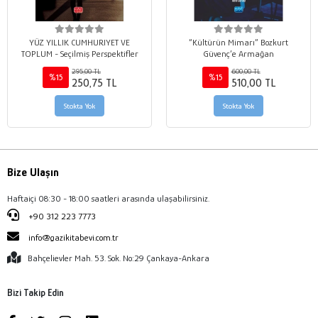
YÜZ YILLIK CUMHURIYET VE
“Kültürün Mimarı” Bozkurt
TOPLUM - Seçilmiş Perspektifler
Güvenç’e Armağan
295,00 TL
600,00 TL
%15
%15
250,75 TL
510,00 TL
Stokta Yok
Stokta Yok
Bize Ulaşın
Haftaiçi 08:30 - 18:00 saatleri arasında ulaşabilirsiniz.
+90 312 223 7773
info@gazikitabevi.com.tr
Bahçelievler Mah. 53. Sok. No:29 Çankaya-Ankara
Bizi Takip Edin