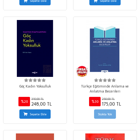
Sepete Ekle
Sepete Ekle
Göç Kadın Yoksulluk
Türkçe Eğitiminde Anlama ve
Anlatma Becerileri
310,00 TL
250,00 TL
%20
%30
248,00 TL
175,00 TL
Sepete Ekle
Stokta Yok