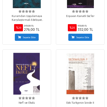
Kuramdan Uygulamaya
Erguvan Kanatlı Söz’ler
Karşılaştırmalı Edebiyat
Çalışmaları 3
345,00 TL
415,00 TL
%20
%20
276,00 TL
332,00 TL
Sepete Ekle
Sepete Ekle
Nef’i ve Ekolü
Eski Türkçenin İzinde II