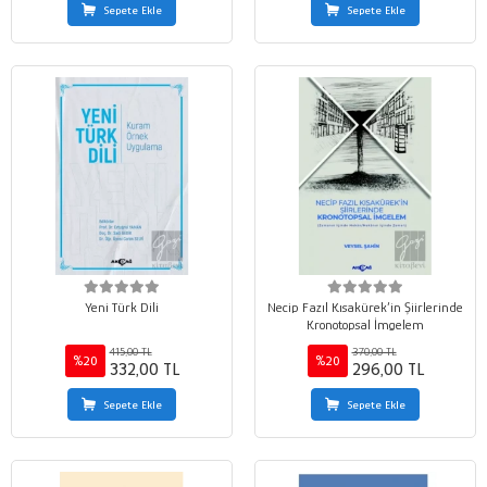
Sepete Ekle
Sepete Ekle
Yeni Türk Dili
Necip Fazıl Kısakürek’in Şiirlerinde
Kronotopsal İmgelem
415,00 TL
370,00 TL
%20
%20
332,00 TL
296,00 TL
Sepete Ekle
Sepete Ekle