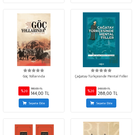
Göç Yollarında
Çağatay Türkçesinde Mental Fiiller
180,00 TL
360,00 TL
%20
%20
144,00 TL
288,00 TL
Sepete Ekle
Sepete Ekle