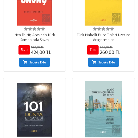
Hep İle Hiç Arasında Türk
Türk Mahalli Fıkra Tipleri Üzerine
Romanında Savaş
Araştırmalar
530,00 TL
325,00 TL
%20
%20
424,00 TL
260,00 TL
Sepete Ekle
Sepete Ekle