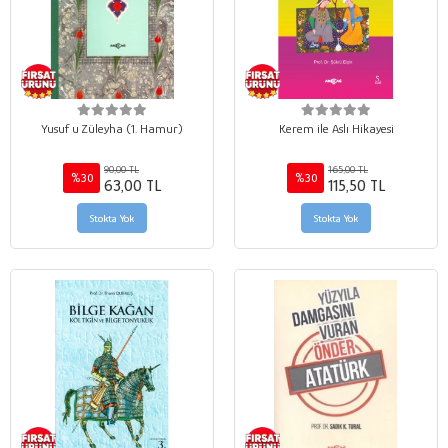
Yusuf u Züleyha (1. Hamur)
Kerem ile Aslı Hikayesi
90,00 TL
165,00 TL
%30
%30
63,00 TL
115,50 TL
Stokta Yok
Stokta Yok