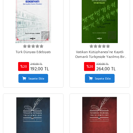
Türk Dünyası Edebiyatı
Vatikan Kütüphanesi’ne Kayıtlı
Osmanlı Türkçesiyle Yazılmış Bir
Mecmuadaki Tıp Metinleri
240,00 TL
330,00 TL
%20
%20
192,00 TL
264,00 TL
Sepete Ekle
Sepete Ekle