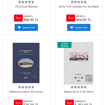
101 Dünya Efsanesi
Tarihi Türk Lehçelerinin Ses Bilgisi
210,00 TL
580,00 TL
%20
%20
168,00 TL
464,00 TL
Sepete Ekle
Sepete Ekle
KARGO
BEDAVA
Süleyman Hakim Ata Divanı
Yozgat Tarihi 4 Cilt Takım
970,00 TL
6.615,00 TL
%20
%20