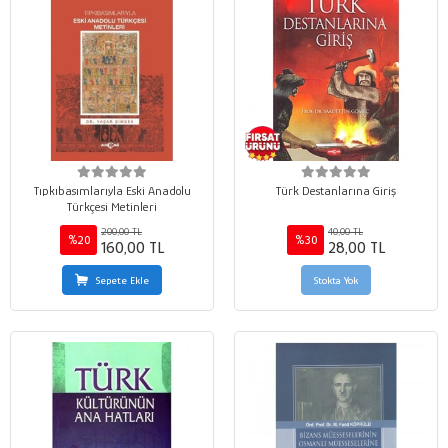
Tıpkıbasımlarıyla Eski Anadolu
Türk Destanlarına Giriş
Türkçesi Metinleri
200,00 TL
40,00 TL
%20
%30
160,00 TL
28,00 TL
Sepete Ekle
Stokta Yok