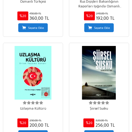
Osmanlı Türkçesi
Rus Dışişleri Bakanlığının
Raporları Işığında Osmanlı
Devleti’nin Nüfusu
450,00 TL
240,00 TL
%20
%20
360,00 TL
192,00 TL
Sepete Ekle
Sepete Ekle
Uzlaşma Kültürü
Şiirsel Susku
250,00 TL
320,00 TL
%20
%20
200,00 TL
256,00 TL