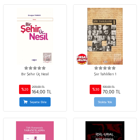
Bir Şehir Üç Nesil
Şiir Tahlilleri 1
205,00 TL
100,00 TL
%20
%30
164,00 TL
70,00 TL
Sepete Ekle
Stokta Yok