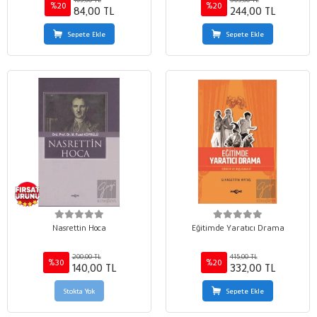
%20
%20
84,00 TL
244,00 TL
Sepete Ekle
Sepete Ekle
Nasrettin Hoca
Eğitimde Yaratıcı Drama
200,00 TL
415,00 TL
%30
%20
140,00 TL
332,00 TL
Stokta Yok
Sepete Ekle