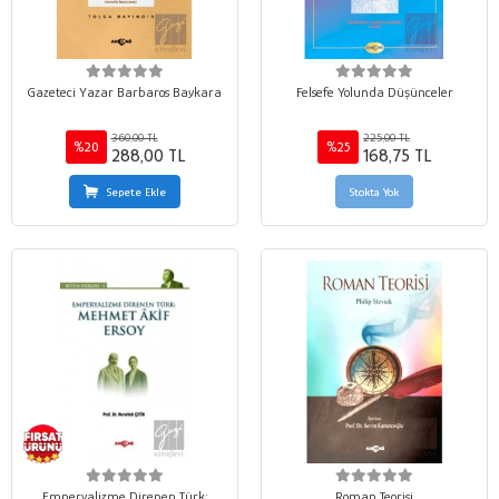
Gazeteci Yazar Barbaros Baykara
Felsefe Yolunda Düşünceler
360,00 TL
225,00 TL
%20
%25
288,00 TL
168,75 TL
Sepete Ekle
Stokta Yok
Emperyalizme Direnen Türk:
Roman Teorisi