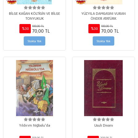
BİLGE KAĞAN KÖLTİGİN VE BİLGE
YÜZYILA DAMGASINI VURAN
TONYUKUK
ÖNDER ATATÜRK
100,00 TL
100,00 TL
%30
%30
70,00 TL
70,00 TL
Stokta Yok
Stokta Yok
Yıldırım Niğbolu'da
Usuli Divanı
105,00 TL
305,00 TL