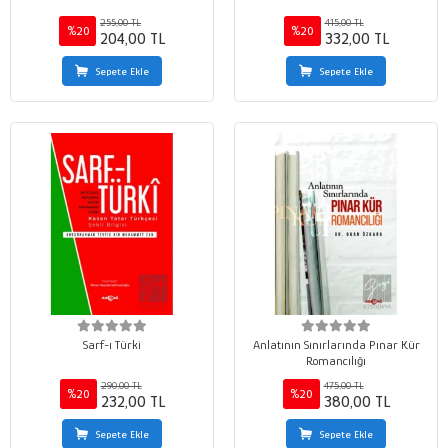
255,00 TL
415,00 TL
%20
%20
204,00 TL
332,00 TL
Sepete Ekle
Sepete Ekle
Sarf-ı Türki
Anlatının Sınırlarında Pınar Kür
Romancılığı
290,00 TL
475,00 TL
%20
%20
232,00 TL
380,00 TL
Sepete Ekle
Sepete Ekle