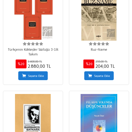
Türkçenin Kökteşler Sözlüğü 3 Cilt
Ruz-Name
Takım
3.600,00 TL
255,00 TL
%20
%20
2.880,00 TL
204,00 TL
Sepete Ekle
Sepete Ekle