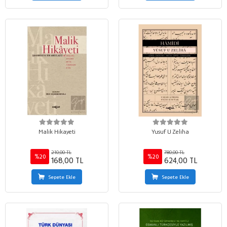
Malik Hikayeti
Yusuf U Zeliha
210,00 TL
780,00 TL
%20
%20
168,00 TL
624,00 TL
Sepete Ekle
Sepete Ekle