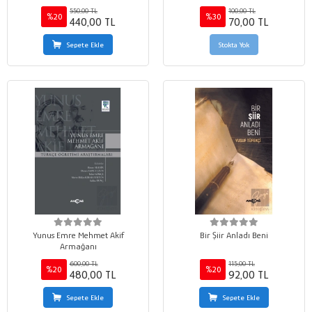
550,00 TL
100,00 TL
%20
%30
440,00 TL
70,00 TL
Sepete Ekle
Stokta Yok
Yunus Emre Mehmet Akif
Bir Şiir Anladı Beni
Armağanı
600,00 TL
115,00 TL
%20
%20
480,00 TL
92,00 TL
Sepete Ekle
Sepete Ekle