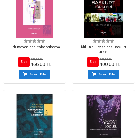
Türk Romanında Yabancılaşma
İdil-Ural Boylarında Başkurt
Türkleri
585,00 TL
500,00 TL
%20
%20
468,00 TL
400,00 TL
Sepete Ekle
Sepete Ekle