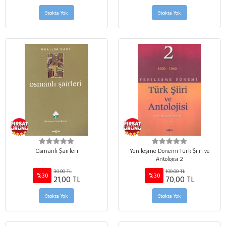
Stokta Yok
Stokta Yok
Osmanlı Şairleri
Yenileşme Dönemi Türk Şiiri ve
Antolojisi 2
30,00 TL
100,00 TL
%30
%30
21,00 TL
70,00 TL
Stokta Yok
Stokta Yok