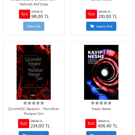
Mehmet Akif Ersoy
140,00 TL
300,00 TL
%30
%30
98,00 TL
210,00 TL
Stokta Yok
Sepete Ekle
Çürüme(k) Tegayyür - Murathan
Kayıp Nesne
Mungan Şiiri
280,00 TL
508,00 TL
%20
%20
224,00 TL
406,40 TL