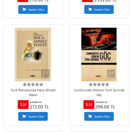
776,00 TL
5.292,00 TL
Sepete Ekle
Sepete Ekle
Türk Romanında Hoca Ahmet
Cumhuriyet Dönemi Türk Şiirinde
Yesevi
Göç
340,00 TL
370,00 TL
%20
%20
272,00 TL
296,00 TL
Sepete Ekle
Sepete Ekle