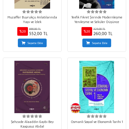
Muzaffer Buyrukçu Anlatılarında
Tevfik Fikret Şiirinde Modernleşme
Yapı ve İzlek
Yenileşme ve Seküler Düşünce
690,00 TL
325,00 TL
%20
%20
552,00 TL
260,00 TL
Sepete Ekle
Sepete Ekle
Şehzade Alaaddin Gaybi Bey
Osmanlı Sosyal ve Ekonomik Tarihi 1
Kaygusuz Abdal