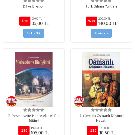
Dil ve Diksiyon
Türk Dilinin Yurtları
50,00 TL
200,00 TL
%30
%30
35,00 TL
140,00 TL
Stokta Yok
Stokta Yok
2. Meşrutiyette Medreseler ve Din
17. Yüzyılda Osmanlı Düşünce
Eğitimi
Hayatı
150,00 TL
15,00 TL
%30
%30
105,00 TL
10,50 TL