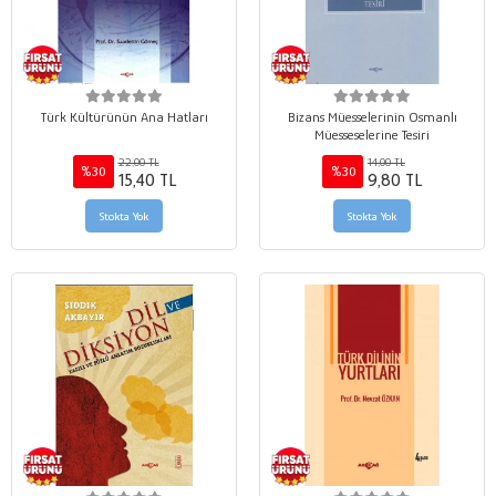
Türk Kültürünün Ana Hatları
Bizans Müesselerinin Osmanlı
Müesseselerine Tesiri
22,00 TL
14,00 TL
%30
%30
15,40 TL
9,80 TL
Stokta Yok
Stokta Yok