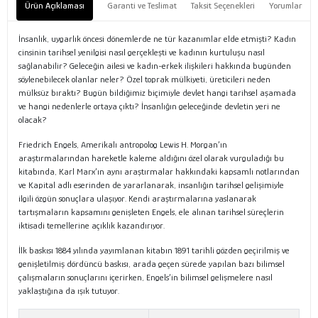
Ürün Açıklaması
Garanti ve Teslimat
Taksit Seçenekleri
Yorumlar
İnsanlık, uygarlık öncesi dönemlerde ne tür kazanımlar elde etmişti? Kadın
cinsinin tarihsel yenilgisi nasıl gerçekleşti ve kadının kurtuluşu nasıl
sağlanabilir? Geleceğin ailesi ve kadın-erkek ilişkileri hakkında bugünden
söylenebilecek olanlar neler? Özel toprak mülkiyeti, üreticileri neden
mülksüz bıraktı? Bugün bildiğimiz biçimiyle devlet hangi tarihsel aşamada
ve hangi nedenlerle ortaya çıktı? İnsanlığın geleceğinde devletin yeri ne
olacak?
Friedrich Engels, Amerikalı antropolog Lewis H. Morgan’ın
araştırmalarından hareketle kaleme aldığını özel olarak vurguladığı bu
kitabında, Karl Marx’ın aynı araştırmalar hakkındaki kapsamlı notlarından
ve Kapital adlı eserinden de yararlanarak, insanlığın tarihsel gelişimiyle
ilgili özgün sonuçlara ulaşıyor. Kendi araştırmalarına yaslanarak
tartışmaların kapsamını genişleten Engels, ele alınan tarihsel süreçlerin
iktisadi temellerine açıklık kazandırıyor.
İlk baskısı 1884 yılında yayımlanan kitabın 1891 tarihli gözden geçirilmiş ve
genişletilmiş dördüncü baskısı, arada geçen sürede yapılan bazı bilimsel
çalışmaların sonuçlarını içerirken, Engels’in bilimsel gelişmelere nasıl
yaklaştığına da ışık tutuyor.