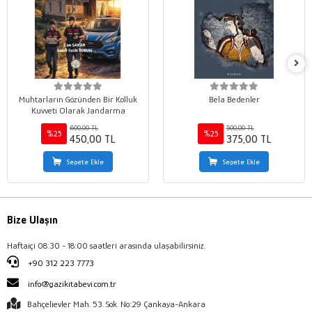
Muhtarların Gözünden Bir Kolluk
Bela Bedenler
Kuvveti Olarak Jandarma
600,00 TL
500,00 TL
%25
%25
450,00 TL
375,00 TL
Sepete Ekle
Sepete Ekle
Bize Ulaşın
Haftaiçi 08:30 - 18:00 saatleri arasında ulaşabilirsiniz.
+90 312 223 7773
info@gazikitabevi.com.tr
Bahçelievler Mah. 53. Sok. No:29 Çankaya-Ankara