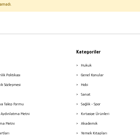
amadı.
Kategoriler
Hukuk
nlik Politikası
Genel Konular
lik Sözleşmesi
Hobi
Sanat
a Talep Formu
Sağlık - Spor
sı Aydınlatma Metni
Kırtasiye Ürünleri
ma Metni
Akademik
artları
Yemek Kitapları