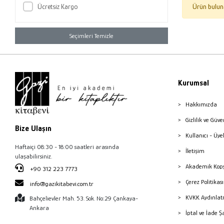
Ücretsiz Kargo
Ürün bulun
Seçimleri Temizle
Kurumsal
Hakkımızda
Gizlilik ve Güve
Bize Ulaşın
Kullanıcı - Üye
Haftaiçi 08:30 - 18:00 saatleri arasında
İletişim
ulaşabilirsiniz.
Akademik Kopy
+90 312 223 7773
Çerez Politika
info@gazikitabevi.com.tr
KVKK Aydınlat
Bahçelievler Mah. 53. Sok. No:29 Çankaya-
Ankara
İptal ve İade Ş