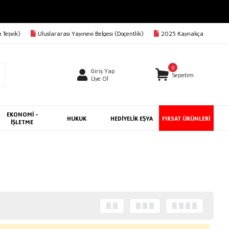
 Teşvik)
Uluslararası Yayınevi Belgesi (Doçentlik)
2025 Kaynakça
0
Giriş Yap
Sepetim
Üye Ol
EKONOMİ -
HUKUK
HEDİYELİK EŞYA
FIRSAT ÜRÜNLERİ
İŞLETME