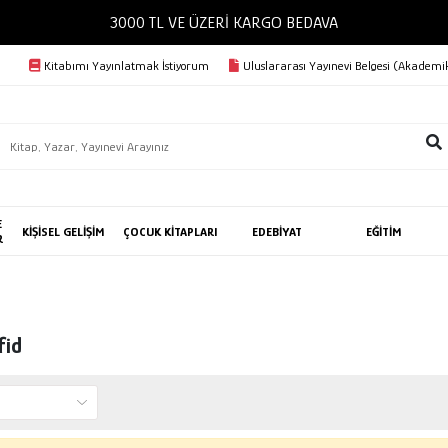
3000 TL VE ÜZERİ KARGO BEDAVA
Kitabımı Yayınlatmak İstiyorum
Uluslararası Yayınevi Belgesi (Akademik
E
KİŞİSEL GELİŞİM
ÇOCUK KİTAPLARI
EDEBİYAT
EĞİTİM
R
fid