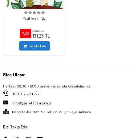
Yeşil Ayaklı Çiçi
175,00 TL
%25
131,25 TL
Sepete Ekle
Bize Ulaşın
Haftaiçi 08:30 - 18:00 saatleri arasında ulaşabilirsiniz.
+90 312 223 7773
info@gazikitabevi.com.tr
Bahçelievler Mah. 53. Sok. No:29 Çankaya-Ankara
Bizi Takip Edin