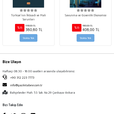
Türkiye’nin İktisadi ve Mali
Savunma ve Güvenlik Ekonomisi
Sorunları
448,00 TL
480,00 TL
%15
%15
380,80 TL
408,00 TL
Stokta Yok
Stokta Yok
Bize Ulaşın
Haftaiçi 08:30 - 18:00 saatleri arasında ulaşabilirsiniz.
+90 312 223 7773
info@gazikitabevi.com.tr
Bahçelievler Mah. 53. Sok. No:29 Çankaya-Ankara
Bizi Takip Edin