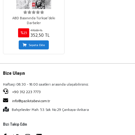
ABD Basınında Türkiye'deki
Darbeler
470,00 TL
%25
352,50 TL
Sepete Ekle
Bize Ulaşın
Haftaiçi 08:30 - 18:00 saatleri arasında ulaşabilirsiniz.
+90 312 223 7773
info@gazikitabevi.com.tr
Bahçelievler Mah. 53. Sok. No:29 Çankaya-Ankara
Bizi Takip Edin