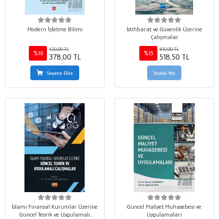
Modern İşletme Bilimi
İstihbarat ve Güvenlik Üzerine
Çalışmalar
420,00 TL
610,00 TL
%10
%15
378,00 TL
518,50 TL
Sepete Ekle
Stokta Yok
İslami Finansal Kurumlar Üzerine
Güncel Maliyet Muhasebesi ve
Güncel Teorik ve Uygulamalı
Uygulamaları