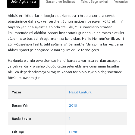
Ürün Açıklaması
Garanti ve Teslimat
Taksit Seçenekleri
Yorumlar
Abbâsîler, iktidarlarını borçlu oldukları gayr-ı Arap unsurlara devlet
yönetiminde daha çok yer verdiler. Bunun neticesinde sosyal, kültürel, ilmî
hayatın yanında siyaset alanında özellikle, Müslümanların ortadan
kalkmasında rol aldıkları Sâsânî İmparatorluğundan kalan mirasın etkileri
gözlenmeye başladı. Araştırmamıza konu olan, Halife Me'mûn'un ilk veziri
Zü'r-Riyâseteyn Fazl b. Sehl es-Serahsî, Bermekîler'den sonra bir kez daha
Abbâsî siyaset geleneğinde Sâsânî eğilimleri ile tarihe geçti.
Hakkında olumlu veya olumsuz hangi kanaate varılırsa varılsın apaçık bir
gerçek vardır ki o, sahip olduğu üstün yetenekleriyle döneminin fırsatlarını
akıllıca değerlendirmeyi bilmiş ve Abbâsî tarihinin seyrinin değişmesinde
büyük rol oynamıştır.
Yazar
Mesut Cantürk
Basım Yılı
2016
Baskı Sayısı
1
Cilt Tipi
Ciltsiz