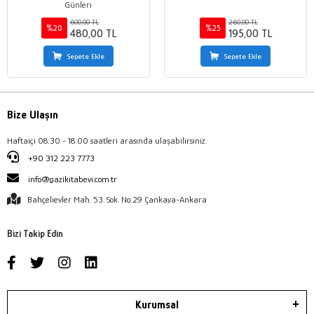
Günleri
600,00 TL
260,00 TL
%20
%25
480,00 TL
195,00 TL
Sepete Ekle
Sepete Ekle
Bize Ulaşın
Haftaiçi 08:30 - 18:00 saatleri arasında ulaşabilirsiniz.
+90 312 223 7773
info@gazikitabevi.com.tr
Bahçelievler Mah. 53. Sok. No:29 Çankaya-Ankara
Bizi Takip Edin
Kurumsal