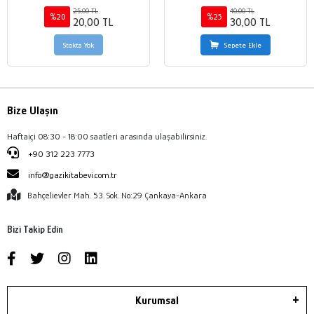
25,00 TL
40,00 TL
%20
%25
20,00 TL
30,00 TL
Stokta Yok
Sepete Ekle
Bize Ulaşın
Haftaiçi 08:30 - 18:00 saatleri arasında ulaşabilirsiniz.
+90 312 223 7773
info@gazikitabevi.com.tr
Bahçelievler Mah. 53. Sok. No:29 Çankaya-Ankara
Bizi Takip Edin
Kurumsal