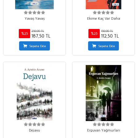
Yavaş Yavaş
Ekime Kaç Var Daha
250,00 TL
150,00 TL
%25
%25
187,50 TL
112,50 TL
Sepete Ekle
Sepete Ekle
Dejavu
Erguvan Yağmurları