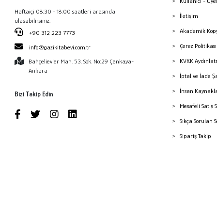
Kullanıcı - Üye
Haftaiçi 08:30 - 18:00 saatleri arasında
İletişim
ulaşabilirsiniz.
Akademik Kopy
+90 312 223 7773
Çerez Politika
info@gazikitabevi.com.tr
KVKK Aydınlat
Bahçelievler Mah. 53. Sok. No:29 Çankaya-
Ankara
İptal ve İade Ş
İnsan Kaynakl
Bizi Takip Edin
Mesafeli Satış 
Sıkça Sorulan 
Sipariş Takip
Havale Bildiri
Yayınevleri