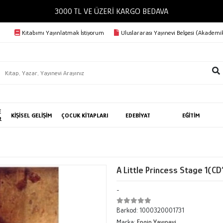
3000 TL VE ÜZERİ KARGO BEDAVA
Kitabımı Yayınlatmak İstiyorum
Uluslararası Yayınevi Belgesi (Akademik
E
KİŞİSEL GELİŞİM
ÇOCUK KİTAPLARI
EDEBİYAT
EĞİTİM
R
A Little Princess Stage 1(CD
-
Barkod:
1000320001731
Marka:
Engin Yayınevi