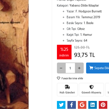
Kategori:
Yabancı Dilde Kitaplar
Yazar:
F. Hodgson Burnett
Basım Yılı:
Temmuz 2019
Baskı Sayısı:
1. Baskı
Cilt Tipi:
Ciltsiz
Kağıt Tipi:
1. Hamur
Sayfa Sayısı:
64
125,00 TL
%25
93,75 TL
indirim
Sepete Ekl
Favorilerime ekle
Hızlı Gönderi
Güvenli Alışveriş