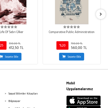
Life Of Sabri Ülker
Comparative Public Administration
550,00 TL
700,00 TL
25
%20
412,50 TL
560,00 TL
Sepete Ekle
Sepete Ekle
Mobil
Uygulamalarımız
Sosyal Bilimler Kitapları
Bilgisayar