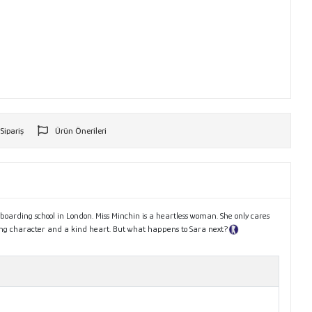
 Sipariş
Ürün Önerileri
r
s boarding school in London. Miss Minchin is a heartless woman. She only cares
trong character and a kind heart. But what happens to Sara next?
Tanıtım