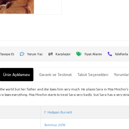
Tavsiye Et
Yorum Yaz
Karşılaştır
Fiyat Alarmı
Telefonla
Ürün Açıklaması
Garanti ve Teslimat
Taksit Seçenekleri
Yorumla
 in the world but her father and she loves him very much. He places Sara in Miss Minchin’
a loses everything. Miss Minchin starts to treat Sara very badly, but Sara has a very s
F. Hodgson Burnett
Temmuz 2019