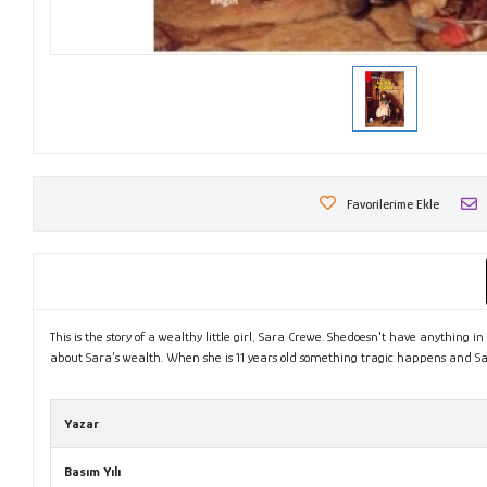
Favorilerime Ekle
This is the story of a wealthy little girl, Sara Crewe. Shedoesn't have anything
about Sara’s wealth. When she is 11 years old something tragic happens and Sar
Metni
Yazar
Basım Yılı