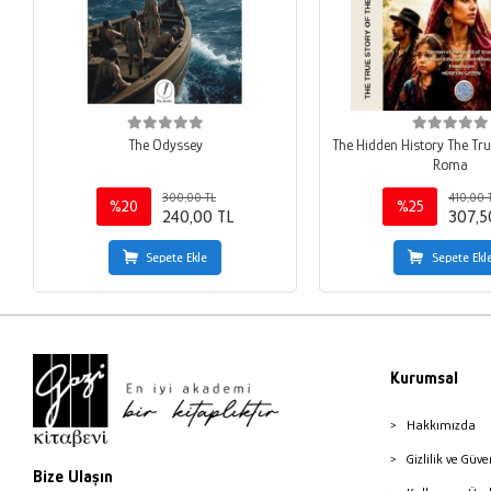
The Odyssey
The Hidden History The Tru
Roma
300,00 TL
410,00 
%20
%25
240,00 TL
307,5
Sepete Ekle
Sepete Ekl
Kurumsal
Hakkımızda
Gizlilik ve Güve
Bize Ulaşın