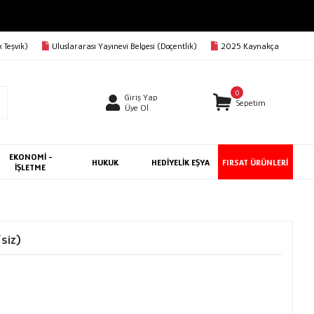
 Teşvik)
Uluslararası Yayınevi Belgesi (Doçentlik)
2025 Kaynakça
0
Giriş Yap
Sepetim
Üye Ol
EKONOMİ -
HUKUK
HEDİYELİK EŞYA
FIRSAT ÜRÜNLERİ
İŞLETME
’siz)