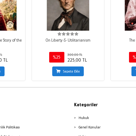
e Story of the
On Liberty & Utilitarianism
The 
TL
300,00 TL
%25
%
0 TL
225,00 TL
e
Sepete Ekle
Kategoriler
Hukuk
nlik Politikası
Genel Konular