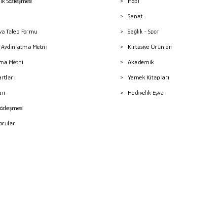
lik Sözleşmesi
Hobi
Sanat
a Talep Formu
Sağlık - Spor
sı Aydınlatma Metni
Kırtasiye Ürünleri
ma Metni
Akademik
artları
Yemek Kitapları
arı
Hediyelik Eşya
Sözleşmesi
Sorular
mleri
superKET E-ticaret ve Pazaryeri Entegrasyon Çözümleri