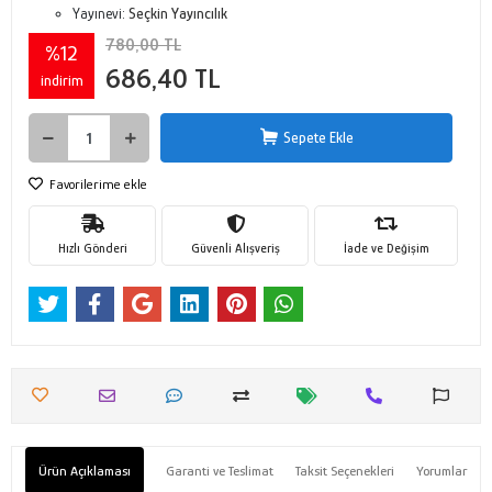
Yayınevi:
Seçkin Yayıncılık
780,00 TL
%12
686,40 TL
indirim
Sepete Ekle
Favorilerime ekle
Hızlı Gönderi
Güvenli Alışveriş
İade ve Değişim
Ürün Açıklaması
Garanti ve Teslimat
Taksit Seçenekleri
Yorumlar