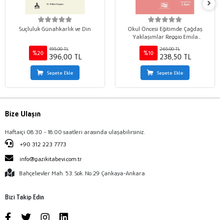
Suçluluk Günahkarlık ve Din
Okul Öncesi Eğitimde Çağdaş
Yaklaşımlar Reggio Emila
Yaklaşımı ve Proje Yaklaşımı
495,00 TL
265,00 TL
%20
%10
396,00 TL
238,50 TL
Sepete Ekle
Sepete Ekle
Bize Ulaşın
Haftaiçi 08:30 - 18:00 saatleri arasında ulaşabilirsiniz.
+90 312 223 7773
info@gazikitabevi.com.tr
Bahçelievler Mah. 53. Sok. No:29 Çankaya-Ankara
Bizi Takip Edin