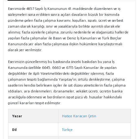
Eserimizde 4857 Sayılı İş Kanununun 41. maddesinde düzenlenen ve iş
sözleşmeleri sona erdikten sonra açılan davaların büyük bir kısmında
gündeme gelen fazla çalışma kavramı; koşulları, ispatı, ücret ve serbest
zaman olarak karşılığı, sınır ve yasaklarıyla birlikte ayrıntılı olarak ele
alınmış; fazla sürelerle çalışma, zorunlu nedenlerle ve olağanüstü hallerde
yapılan fazla çalışmalar ile Basın ve Deniz İş Kanunları ve Türk Borçlar
Kanununda yer alan fazla çalışmaya ilişkin hükümlere karşılaştırmalı
olarak yer verilmiştir.
Eserimizin güncellenmiş bu baskısında önceki baskıdan bu yana İş
Kanununda özellikle 6645, 6663 ve 6715 Sayılı Kanunlar ile yapılan
değişiklikler ile ilgili Yönetmeliklerdeki değişiklikler işlenmiş, fazla
çalışmanın tespiti bağlamında Yargıtay'ın; örtülü denkleştirme, çalışma
saatlerini kendisi belirleyen işçiler ile üst düzey yöneticilerin fazla çalışma
iddiaları, ara dinlenmeleri, ibranameler, vekâlet ücreti, ücretin banka
aracılığıyla ödenmesi ve bordroların ispat gücü vb. hususlar hakkındaki
güncel kararları tespit edilmiştir.
Yazar
Hatice Karacan Çetin
Dil
Türkçe