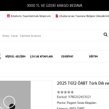
3000 TL VE ÜZERİ KARGO BEDAVA
Kitabımı Yayınlatmak İstiyorum
Uluslararası Yayınevi Belgesi (Akademik
E
KİŞİSEL GELİŞİM
ÇOCUK KİTAPLARI
EDEBİYAT
EĞİTİM
R
2025 TG12 ÖABT Türk Dili ve
Barkod:
9780202403021
Marka:
Pegem Sınav Kitapları
Kategori:
KPSS ÖABT