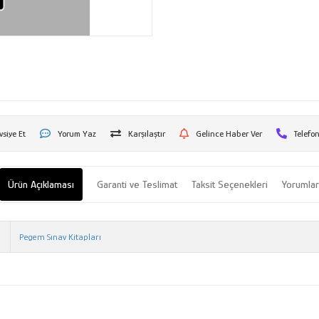
vsiye Et
Yorum Yaz
Karşılaştır
Gelince Haber Ver
Telefon
Ürün Açıklaması
Garanti ve Teslimat
Taksit Seçenekleri
Yorumla
Pegem Sınav Kitapları