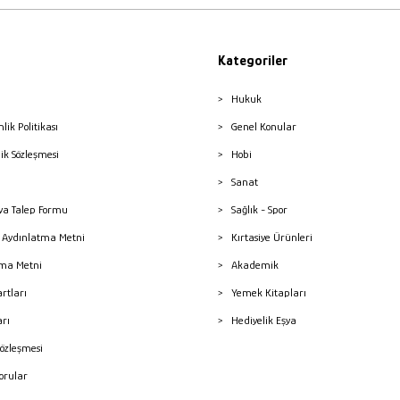
Kategoriler
Hukuk
nlik Politikası
Genel Konular
lik Sözleşmesi
Hobi
Sanat
a Talep Formu
Sağlık - Spor
sı Aydınlatma Metni
Kırtasiye Ürünleri
ma Metni
Akademik
artları
Yemek Kitapları
arı
Hediyelik Eşya
Sözleşmesi
Sorular