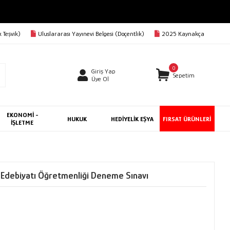
 Teşvik)
Uluslararası Yayınevi Belgesi (Doçentlik)
2025 Kaynakça
0
Giriş Yap
Sepetim
Üye Ol
EKONOMİ -
HUKUK
HEDİYELİK EŞYA
FIRSAT ÜRÜNLERİ
İŞLETME
 Edebiyatı Öğretmenliği Deneme Sınavı