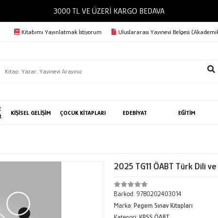
3000 TL VE ÜZERİ KARGO BEDAVA
Kitabımı Yayınlatmak İstiyorum
Uluslararası Yayınevi Belgesi (Akademik
E
KİŞİSEL GELİŞİM
ÇOCUK KİTAPLARI
EDEBİYAT
EĞİTİM
R
2025 TG11 ÖABT Türk Dili ve
Barkod:
9780202403014
Marka:
Pegem Sınav Kitapları
Kategori:
KPSS ÖABT