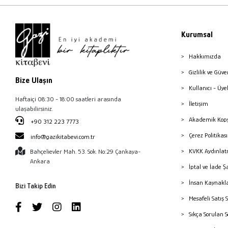
Kurumsal
Hakkımızda
Gizlilik ve Güve
Bize Ulaşın
Kullanıcı - Üye
Haftaiçi 08:30 - 18:00 saatleri arasında
İletişim
ulaşabilirsiniz.
Akademik Kopy
+90 312 223 7773
Çerez Politika
info@gazikitabevi.com.tr
KVKK Aydınlat
Bahçelievler Mah. 53. Sok. No:29 Çankaya-
Ankara
İptal ve İade Ş
İnsan Kaynakl
Bizi Takip Edin
Mesafeli Satış 
Sıkça Sorulan 