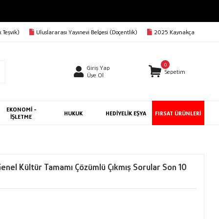
 Teşvik)
Uluslararası Yayınevi Belgesi (Doçentlik)
2025 Kaynakça
0
Giriş Yap
Sepetim
Üye Ol
EKONOMİ -
HUKUK
HEDİYELİK EŞYA
FIRSAT ÜRÜNLERİ
İŞLETME
nel Kültür Tamamı Çözümlü Çıkmış Sorular Son 10