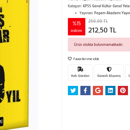
Kategori:
KPSS Genel Kültür Genel Yete
Yayınevi:
Pegem Akademi Yayınc
250,00 TL
%15
212,50 TL
indirim
Ürün stokta bulunmamaktadır.
Favorilerime ekle
Hızlı Gönderi
Güvenli Alışveriş