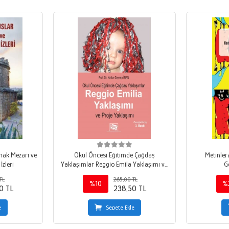
ınak Mezarı ve
Okul Öncesi Eğitimde Çağdaş
Metinler
İzleri
Yaklaşımlar Reggio Emila Yaklaşımı ve
G
Proje Yaklaşımı
TL
265,00 TL
%10
%
0 TL
238,50 TL
e
Sepete Ekle