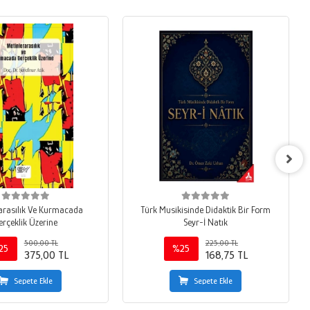
arasılık Ve Kurmacada
Türk Musikisinde Didaktik Bir Form
erçeklik Üzerine
Seyr-İ Natık
500,00 TL
225,00 TL
25
%25
375,00 TL
168,75 TL
Sepete Ekle
Sepete Ekle