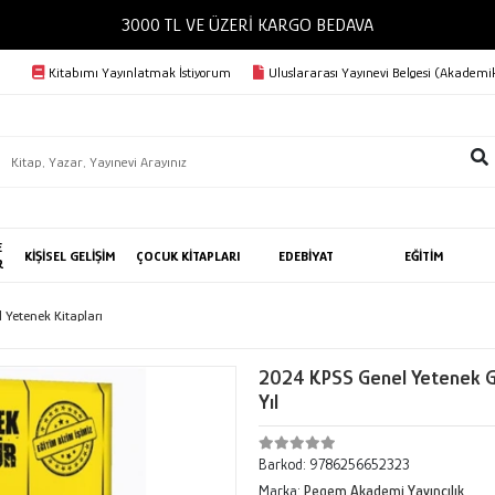
3000 TL VE ÜZERİ KARGO BEDAVA
Kitabımı Yayınlatmak İstiyorum
Uluslararası Yayınevi Belgesi (Akademik
E
KİŞİSEL GELİŞİM
ÇOCUK KİTAPLARI
EDEBİYAT
EĞİTİM
R
 Yetenek Kitapları
2024 KPSS Genel Yetenek Ge
Yıl
Barkod:
9786256652323
Marka:
Pegem Akademi Yayıncılık