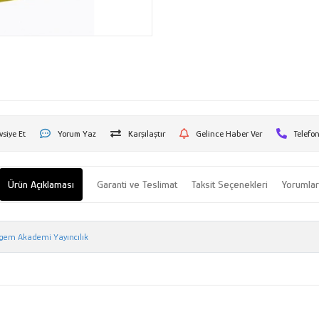
vsiye Et
Yorum Yaz
Karşılaştır
Gelince Haber Ver
Telefon
Ürün Açıklaması
Garanti ve Teslimat
Taksit Seçenekleri
Yorumla
gem Akademi Yayıncılık