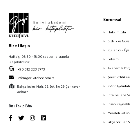
Kurumsal
Hakkımızda
Gizlilik ve Güve
Bize Ulaşın
Kullanıcı - Üye
Haftaiçi 08:30 - 18:00 saatleri arasında
İletişim
ulaşabilirsiniz.
Akademik Kopy
+90 312 223 7773
Çerez Politika
info@gazikitabevi.com.tr
KVKK Aydınlat
Bahçelievler Mah. 53. Sok. No:29 Çankaya-
Ankara
İptal ve İade Ş
İnsan Kaynakl
Bizi Takip Edin
Mesafeli Satış 
Sıkça Sorulan 