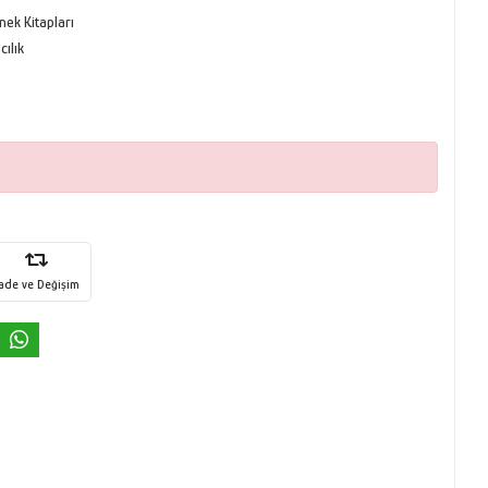
nek Kitapları
ılık
İade ve Değişim