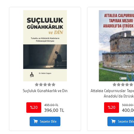
Suçluluk Günahkarlık ve Din
Attaleia Calpurniuslar Tap
Anadolu’da Etrüsk 
495,00 TL
500,00 
%20
%20
396,00 TL
400,0
Sepete Ekle
Sepete Ekl