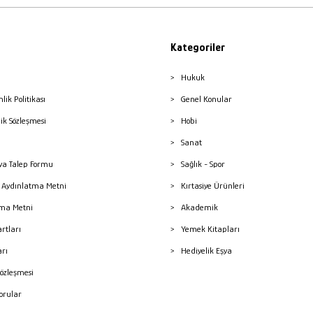
Kategoriler
Hukuk
nlik Politikası
Genel Konular
lik Sözleşmesi
Hobi
Sanat
a Talep Formu
Sağlık - Spor
sı Aydınlatma Metni
Kırtasiye Ürünleri
ma Metni
Akademik
artları
Yemek Kitapları
arı
Hediyelik Eşya
Sözleşmesi
Sorular