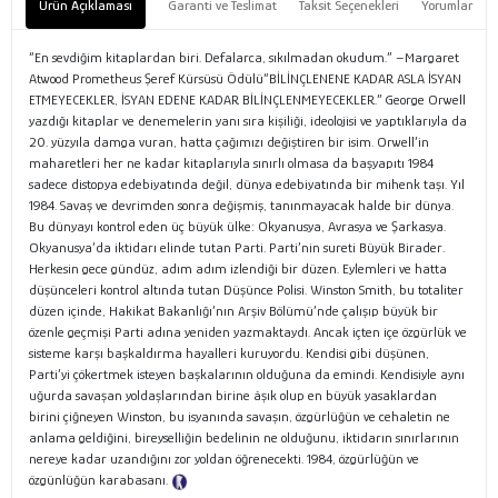
Ürün Açıklaması
Garanti ve Teslimat
Taksit Seçenekleri
Yorumlar
“En sevdiğim kitaplardan biri. Defalarca, sıkılmadan okudum.” –Margaret
Atwood Prometheus Şeref Kürsüsü Ödülü“BİLİNÇLENENE KADAR ASLA İSYAN
ETMEYECEKLER, İSYAN EDENE KADAR BİLİNÇLENMEYECEKLER.” George Orwell
yazdığı kitaplar ve denemelerin yanı sıra kişiliği, ideolojisi ve yaptıklarıyla da
20. yüzyıla damga vuran, hatta çağımızı değiştiren bir isim. Orwell’in
maharetleri her ne kadar kitaplarıyla sınırlı olmasa da başyapıtı 1984
sadece distopya edebiyatında değil, dünya edebiyatında bir mihenk taşı. Yıl
1984. Savaş ve devrimden sonra değişmiş, tanınmayacak halde bir dünya.
Bu dünyayı kontrol eden üç büyük ülke: Okyanusya, Avrasya ve Şarkasya.
Okyanusya’da iktidarı elinde tutan Parti. Parti’nin sureti Büyük Birader.
Herkesin gece gündüz, adım adım izlendiği bir düzen. Eylemleri ve hatta
düşünceleri kontrol altında tutan Düşünce Polisi. Winston Smith, bu totaliter
düzen içinde, Hakikat Bakanlığı’nın Arşiv Bölümü’nde çalışıp büyük bir
özenle geçmişi Parti adına yeniden yazmaktaydı. Ancak içten içe özgürlük ve
sisteme karşı başkaldırma hayalleri kuruyordu. Kendisi gibi düşünen,
Parti’yi çökertmek isteyen başkalarının olduğuna da emindi. Kendisiyle aynı
uğurda savaşan yoldaşlarından birine âşık olup en büyük yasaklardan
birini çiğneyen Winston, bu isyanında savaşın, özgürlüğün ve cehaletin ne
anlama geldiğini, bireyselliğin bedelinin ne olduğunu, iktidarın sınırlarının
nereye kadar uzandığını zor yoldan öğrenecekti. 1984, özgürlüğün ve
özgünlüğün karabasanı.
Tanıtım Metni