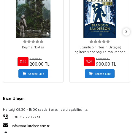
Doyma Noktası
Tutumlu Sihirbazın Ortaçağ
İngiltere’sinde Sağ Kalma Rehberi
(Ciltli)
250,00 TL
1.200,00 TL
%20
%25
200,00 TL
900,00 TL
Sepete Ekle
Sepete Ekle
Bize Ulaşın
Haftaiçi 08:30 - 18:00 saatleri arasında ulaşabilirsiniz.
+90 312 223 7773
info@gazikitabevi.com.tr