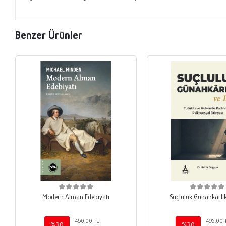
Benzer Ürünler
Modern Alman Edebiyatı
Suçluluk Günahkarlık
460,00 TL
495,00 
%20
%20