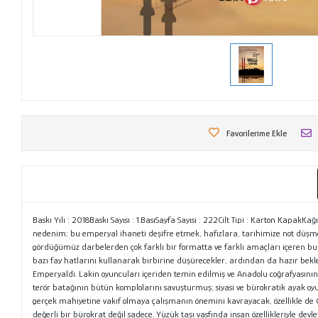
Favorilerime Ekle
Baskı Yılı : 2018Baskı Sayısı : 1.BasıSayfa Sayısı : 222Cilt Tipi : Karton Ka
nedenim; bu emperyal ihaneti deşifre etmek, hafızlara, tarihimize not düşmek iç
gördüğümüz darbelerden çok farklı bir formatta ve farklı amaçları içeren bu h
bazı fay hatlarını kullanarak birbirine düşürecekler, ardından da hazır bekley
Emperyaldi. Lakin oyuncuları içeriden temin edilmiş ve Anadolu coğrafyasını
terör batağının bütün komplolarını savuşturmuş; siyasi ve bürokratik ayak oy
gerçek mahiyetine vakıf olmaya çalışmanın önemini kavrayacak, özellikle de Ça
değerli bir bürokrat değil sadece. Yüzük taşı vasfında insan özellikleriyle devle