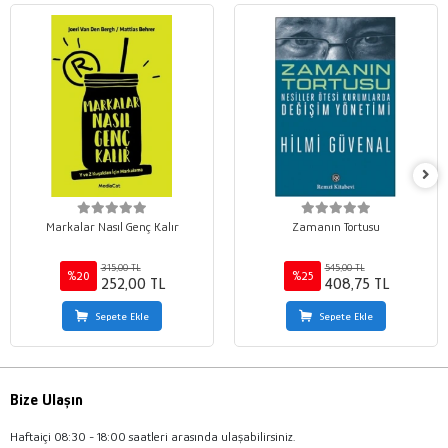
Markalar Nasıl Genç Kalır
Zamanın Tortusu
315,00 TL
545,00 TL
%20
%25
252,00 TL
408,75 TL
Sepete Ekle
Sepete Ekle
Bize Ulaşın
Haftaiçi 08:30 - 18:00 saatleri arasında ulaşabilirsiniz.