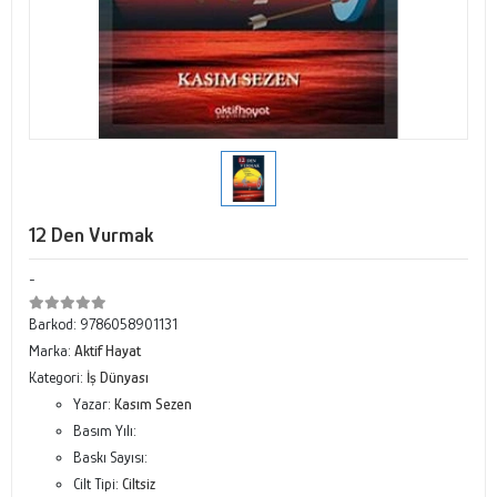
12 Den Vurmak
-
Barkod:
9786058901131
Marka:
Aktif Hayat
Kategori:
İş Dünyası
Yazar:
Kasım Sezen
Basım Yılı:
Baskı Sayısı:
Cilt Tipi:
Ciltsiz