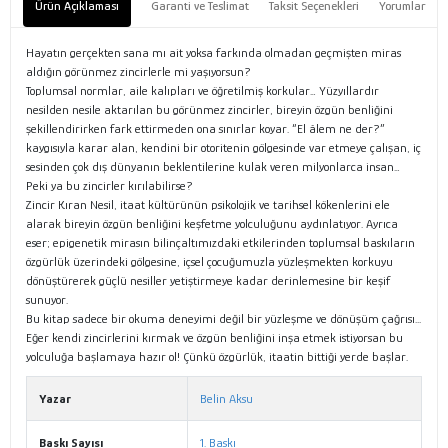
Ürün Açıklaması
Garanti ve Teslimat
Taksit Seçenekleri
Yorumlar
Hayatın gerçekten sana mı ait yoksa farkında olmadan geçmişten miras
aldığın görünmez zincirlerle mi yaşıyorsun?
Toplumsal normlar, aile kalıpları ve öğretilmiş korkular… Yüzyıllardır
nesilden nesile aktarılan bu görünmez zincirler, bireyin özgün benliğini
şekillendirirken fark ettirmeden ona sınırlar koyar. “El âlem ne der?”
kaygısıyla karar alan, kendini bir otoritenin gölgesinde var etmeye çalışan, iç
sesinden çok dış dünyanın beklentilerine kulak veren milyonlarca insan…
Peki ya bu zincirler kırılabilirse?
Zincir Kıran Nesil, itaat kültürünün psikolojik ve tarihsel kökenlerini ele
alarak bireyin özgün benliğini keşfetme yolculuğunu aydınlatıyor. Ayrıca
eser; epigenetik mirasın bilinçaltımızdaki etkilerinden toplumsal baskıların
özgürlük üzerindeki gölgesine, içsel çocuğumuzla yüzleşmekten korkuyu
dönüştürerek güçlü nesiller yetiştirmeye kadar derinlemesine bir keşif
sunuyor.
Bu kitap sadece bir okuma deneyimi değil bir yüzleşme ve dönüşüm çağrısı...
Eğer kendi zincirlerini kırmak ve özgün benliğini inşa etmek istiyorsan bu
yolculuğa başlamaya hazır ol! Çünkü özgürlük, itaatin bittiği yerde başlar.
Yazar
Belin Aksu
Baskı Sayısı
1. Baskı