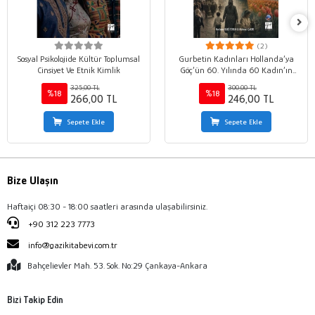
(2)
Sosyal Psikolojide Kültür Toplumsal
Gurbetin Kadınları Hollanda’ya
Cinsiyet Ve Etnik Kimlik
Göç’ün 60. Yılında 60 Kadın’ın
Gurbet Anlatıları
325,00 TL
300,00 TL
%18
%18
266,00 TL
246,00 TL
Sepete Ekle
Sepete Ekle
Bize Ulaşın
Haftaiçi 08:30 - 18:00 saatleri arasında ulaşabilirsiniz.
+90 312 223 7773
info@gazikitabevi.com.tr
Bahçelievler Mah. 53. Sok. No:29 Çankaya-Ankara
Bizi Takip Edin