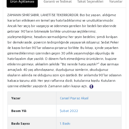
Ürün Açıklaması
Garanti ve Teslimat
Taksit Seçenekleri
Yorumlar
ZAMANIN SİHRİ SABIR, LANETİ İSE TEKERRÜRDÜR. Bizi biz yapan, aldığımız
kararları etkileyen en temel şey hatırladıklarımız ve unuttuklarımızdır.
Ancak her seçiş bir vazgeçişi ve ödenmesi gereken bir bedeli beraberinde
getiriyor. 90’ların bitmesiyle birlikte unutmayı seçtiklerimiz,
yüzleşmediğimiz, hesabını sormadığımız her şeyin bedelini; şimdi kırılgan
bir demokraside, güvercin tedirginliğinde yaşayarak ödüyoruz. Sedat Peker
ile kapısı kırılan 90’lar odasına giriyoruz birlikte. Bu kitap, içinde yaşarken
göremediklerimizi üzerinden geçen 30 yıllık yaşanmışlığın olgunluğu ile
hatırlayalım diye yazıldı. O dönem fark etmediğimiz örüntülerin, bugüne
etkilerini görmeyi, aklıselim şekilde “Biz nerede hata yaptık?” diye sormayı
amaçladı. 40 yaş altındaysanız, duyduğunuz isimlerin, okuduğunuz
olayların aslında ne olduğunu sizin için özetledi. Bir anlamda 90’lar odasının
kabaca tozunu aldı. Her şeyi raflarına dizdi, kutularına koydu. Kutuların
üzerine etiketler yapıştırdı. Zamanın sabrı kapıyı açtı...
Tanıtım Metni
Yazar
Cansel Poyraz Akyol
Basım Yılı
Şubat 2022
Baskı Sayısı
1. Baskı