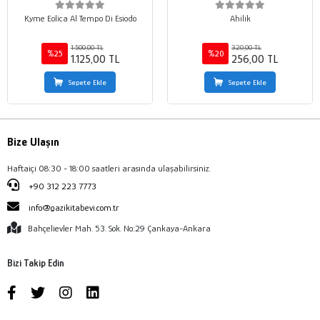
Kyme Eolica Al Tempo Di Esiodo
Ahilik
1.500,00 TL
320,00 TL
%25
%20
1.125,00 TL
256,00 TL
Sepete Ekle
Sepete Ekle
Bize Ulaşın
Haftaiçi 08:30 - 18:00 saatleri arasında ulaşabilirsiniz.
+90 312 223 7773
info@gazikitabevi.com.tr
Bahçelievler Mah. 53. Sok. No:29 Çankaya-Ankara
Bizi Takip Edin